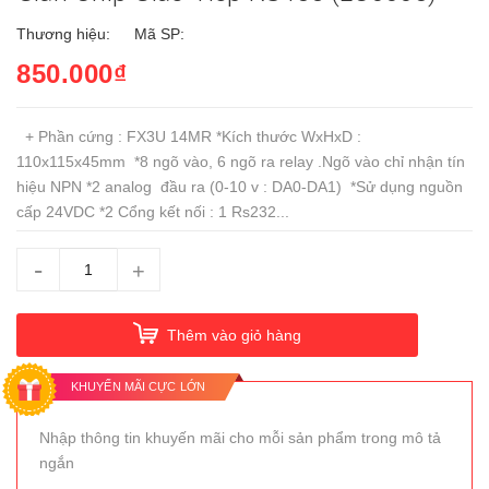
Thương hiệu:
Mã SP:
850.000₫
+ Phần cứng : FX3U 14MR *Kích thước WxHxD :
110x115x45mm *8 ngõ vào, 6 ngõ ra relay .Ngõ vào chỉ nhận tín
hiệu NPN *2 analog đầu ra (0-10 v : DA0-DA1) *Sử dụng nguồn
cấp 24VDC *2 Cổng kết nối : 1 Rs232...
-
+
Thêm vào giỏ hàng
KHUYẾN MÃI CỰC LỚN
Nhập thông tin khuyến mãi cho mỗi sản phẩm trong mô tả
ngắn