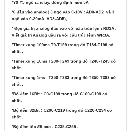
*Y0-Y5 ngõ ra relay, dòng định mức 5A .
*6 đầu vào analog( 3 ngõ vào 0-10V : AD0-AD2 và 3
ngõ vào 0-20mA: AD3-AD5),
* Đọc giá trị analog đầu vào với cấu trúc lệnh RD3A .
Viết giá trị Analog đầu ra với cấu trúc lệnh WR3A.
*Timer xung 100ms T0-T199 trong đó T184-T199 có
chốt .
*Timer xung 10ms T200-T249 trong đó T246-T249 có
chốt .
*Timer xung 1ms T250-T383 trong đó T350-T383 có
chốt .
*Bộ đếm 16Bit : C0-C199 trong đó C100-C199 có
chốt.
*Bộ đếm 32Bit : C200-C219 trong đó C220-C234 có
chốt .
*Bộ đếm tốc độ cao : C235-C255 .