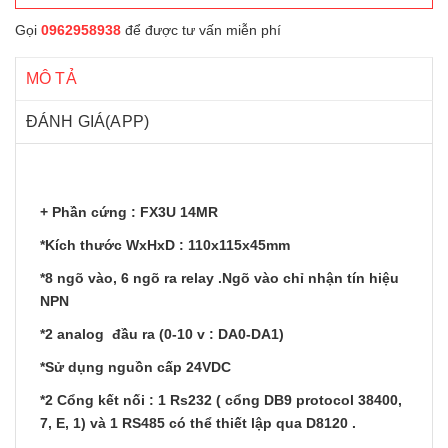
Gọi
0962958938
để được tư vấn miễn phí
MÔ TẢ
ĐÁNH GIÁ(APP)
+ Phần cứng : FX3U 14MR
*Kích thước WxHxD : 110x115x45mm
*8 ngõ vào, 6 ngõ ra relay .Ngõ vào chỉ nhận tín hiệu
NPN
*2 analog đầu ra (0-10 v : DA0-DA1)
*Sử dụng nguồn cấp 24VDC
*2 Cổng kết nối : 1 Rs232 ( cổng DB9 protocol 38400,
7, E, 1) và 1 RS485 có thể thiết lập qua D8120 .