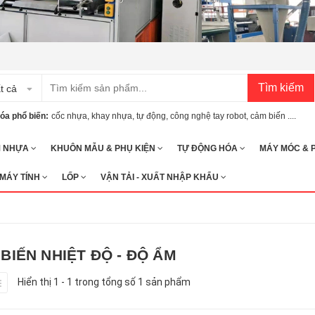
Tìm kiếm
t cả
óa phổ biến:
cốc nhựa
,
khay nhựa
,
tự động
,
công nghệ tay robot
,
cảm biến ....
M NHỰA
KHUÔN MẪU & PHỤ KIỆN
TỰ ĐỘNG HÓA
MÁY MÓC & 
 MÁY TÍNH
LỐP
VẬN TẢI - XUẤT NHẬP KHẨU
BIẾN NHIỆT ĐỘ - ĐỘ ẨM
Hiển thị 1 - 1 trong tổng số 1 sản phẩm