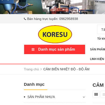
Bán hàng trực tuyến:
0962958938
Tấ
Từ kh
Danh mục sản phẩm
SẢN PHẨ
LINH KIỆN
Trang chủ
CẢM BIẾN NHIỆT ĐỘ - ĐỘ ẨM
Danh mục
CẢM 
SẢN PHẨM NHỰA