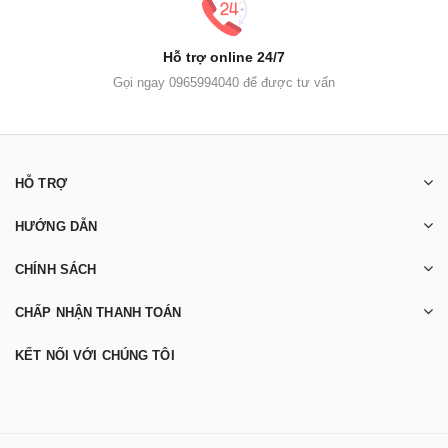
Hỗ trợ online 24/7
Gọi ngay 0965994040 để được tư vấn
HỖ TRỢ
HƯỚNG DẪN
CHÍNH SÁCH
CHẤP NHẬN THANH TOÁN
KẾT NỐI VỚI CHÚNG TÔI