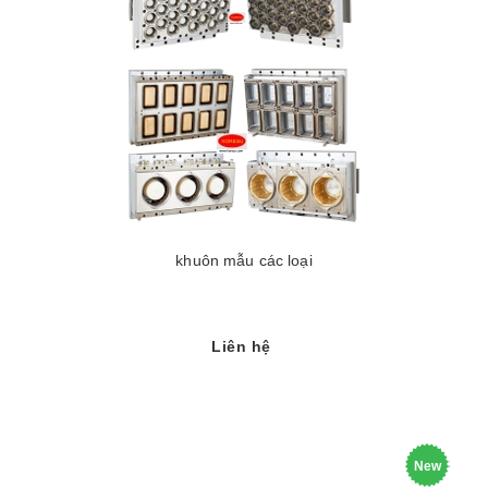
khuôn mẫu các loại
Liên hệ
New