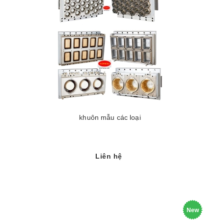
khuôn mẫu các loại
Liên hệ
New