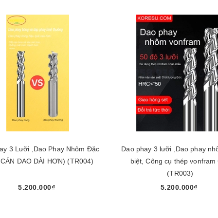
ay 3 Lưỡi ,Dao Phay Nhôm Đặc
Dao phay 3 lưỡi ,Dao phay n
 ( CÁN DAO DÀI HƠN) (TR004)
biệt, Công cụ thép vonfram
(TR003)
5.200.000₫
5.200.000₫
Chọn sản phẩm
Chọn sản phẩm