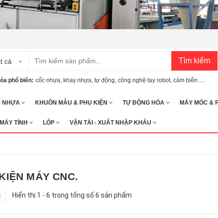
Tìm kiếm
t cả
óa phổ biến:
cốc nhựa
,
khay nhựa
,
tự động
,
công nghệ tay robot
,
cảm biến ....
M NHỰA
KHUÔN MẪU & PHỤ KIỆN
TỰ ĐỘNG HÓA
MÁY MÓC & 
 MÁY TÍNH
LỐP
VẬN TẢI - XUẤT NHẬP KHẨU
KIỆN MÁY CNC.
Hiển thị 1 - 6 trong tổng số 6 sản phẩm