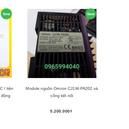
New
New
 / tiện
Module nguồn Omron CJ1W-PA202 và
ự động
cổng kết nối
5.200.000₫
Mua ngay