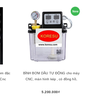
New
hôm đặc
BÌNH BƠM DẦU TỰ ĐỘNG cho máy
 Cnc
CNC, màn hình kép , có đồng hồ,
5.200.000₫
Chọn sản phẩm