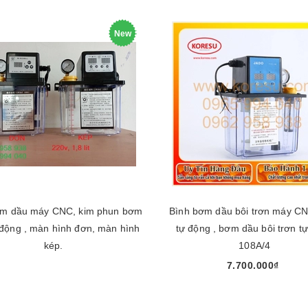
New
ơm dầu máy CNC, kim phun bơm
Bình bơm dầu bôi trơn máy CNC
 động , màn hình đơn, màn hình
tự động , bơm dầu bôi trơn t
kép.
108A/4
7.700.000₫
Chọn sản phẩm
Mua ngay