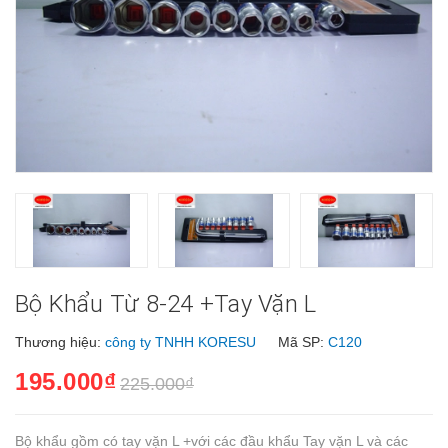
Bộ Khẩu Từ 8-24 +tay Vặn L
Thương hiệu:
công ty TNHH KORESU
Mã SP:
C120
195.000₫
225.000₫
Bộ khẩu gồm có tay vặn L +với các đầu khẩu Tay vặn L và các