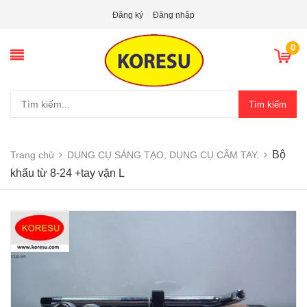
Đăng ký
Đăng nhập
0
Tìm kiếm
Bộ
Trang chủ
DỤNG CỤ SÁNG TẠO, DỤNG CỤ CẦM TAY.
khẩu từ 8-24 +tay vặn L