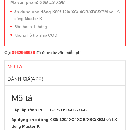
Mã sản phẩm:
USB-LS-XGB
áp dụng cho dòng K80/ 120/ XG/
XGB/XBC/XBM
và LS
dòng
Master-K
Bảo hành 1 tháng.
Không hỗ trợ ship COD
Gọi
0962958938
để được tư vấn miễn phí
MÔ TẢ
ĐÁNH GIÁ(APP)
Mô tả
Cáp lập trình PLC LG/LS USB-LG-XGB
áp dụng cho dòng K80/ 120/ XG/
XGB/XBC/XBM
và LS
dòng
Master-K