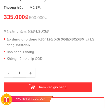
Thương hiệu:
Mã SP:
335.000₫
500.000₫
Mã sản phẩm:
USB-LS-XGB
áp dụng cho dòng K80/ 120/ XG/
XGB/XBC/XBM
và LS
dòng
Master-K
Bảo hành 1 tháng.
Không hỗ trợ ship COD
-
+
Thêm vào giỏ hàng
KHUYẾN MÃI CỰC LỚN