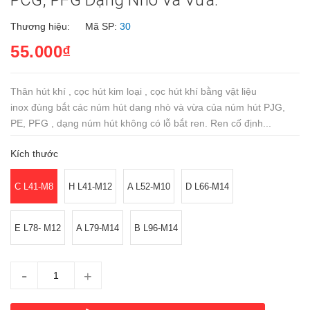
PCG, PFG Dạng Nhỏ Và Vừa.
Thương hiệu:
Mã SP:
30
55.000₫
Thân hút khí , cọc hút kim loại , cọc hút khí bằng vật liệu
inox đùng bắt các núm hút dang nhò và vừa của núm hút PJG,
PE, PFG , dạng núm hút không có lỗ bắt ren. Ren cố định...
Kích thước
C L41-M8
H L41-M12
A L52-M10
D L66-M14
E L78- M12
A L79-M14
B L96-M14
-
+