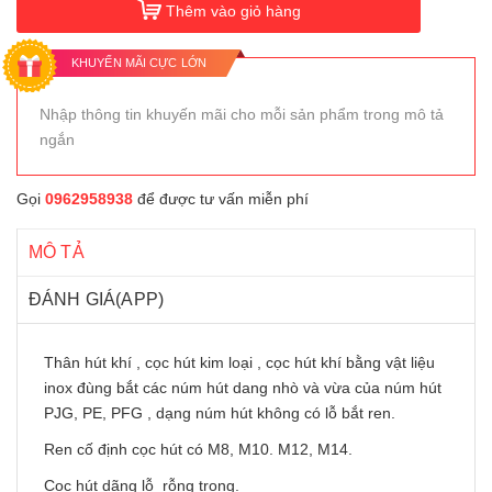
Thêm vào giỏ hàng
KHUYẾN MÃI CỰC LỚN
Nhập thông tin khuyến mãi cho mỗi sản phẩm trong mô tả
ngắn
Gọi
0962958938
để được tư vấn miễn phí
MÔ TẢ
ĐÁNH GIÁ(APP)
Thân hút khí , cọc hút kim loại , cọc hút khí bằng vật liệu
inox đùng bắt các núm hút dang nhò và vừa của núm hút
PJG, PE, PFG , dạng núm hút không có lỗ bắt ren.
Ren cố định cọc hút có M8, M10. M12, M14.
Cọc hút dãng lỗ rỗng trong.