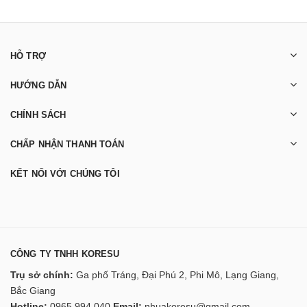
HỖ TRỢ
HƯỚNG DẪN
CHÍNH SÁCH
CHẤP NHẬN THANH TOÁN
KẾT NỐI VỚI CHÚNG TÔI
CÔNG TY TNHH KORESU
Trụ sở chính:
Ga phố Tráng, Đại Phú 2, Phi Mô, Lạng Giang,
Bắc Giang
Hotline:
0965 994 040
Email:
nhuakoresu@gmail.com