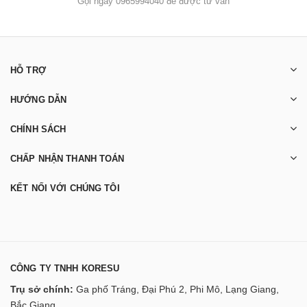
Gọi ngay 0965994040 để được tư vấn
HỖ TRỢ
HƯỚNG DẪN
CHÍNH SÁCH
CHẤP NHẬN THANH TOÁN
KẾT NỐI VỚI CHÚNG TÔI
CÔNG TY TNHH KORESU
Trụ sở chính:
Ga phố Tráng, Đại Phú 2, Phi Mô, Lạng Giang,
Bắc Giang