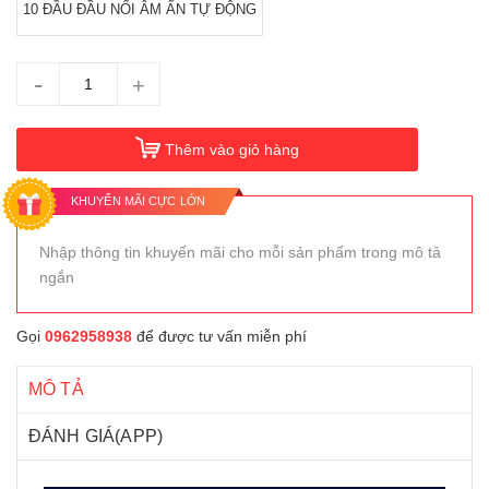
10 ĐẦU ĐẦU NỐI ÂM ẤN TỰ ĐỘNG
-
+
Thêm vào giỏ hàng
KHUYẾN MÃI CỰC LỚN
Nhập thông tin khuyến mãi cho mỗi sản phẩm trong mô tả
ngắn
Gọi
0962958938
để được tư vấn miễn phí
MÔ TẢ
ĐÁNH GIÁ(APP)