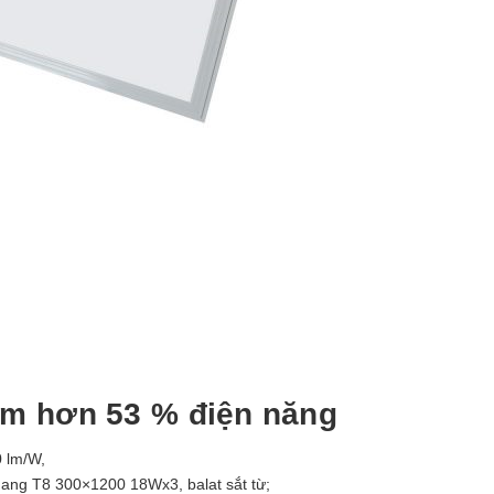
ệm hơn 53 % điện năng
 lm/W,
uang T8 300×1200 18Wx3, balat sắt từ;