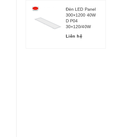
Đèn LED Panel
300×1200 40W
D P04
30×120/40W
Liên hệ