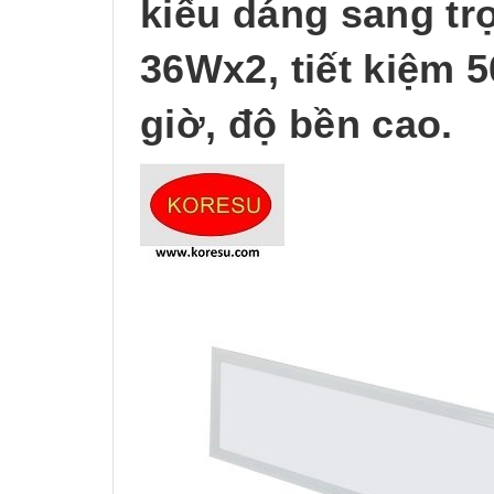
kiểu dáng sang tr
36Wx2, tiết kiệm 5
giờ, độ bền cao.