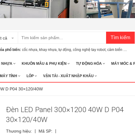
Tìm kiếm
t cả
óa phổ biến:
cốc nhựa
,
khay nhựa
,
tự động
,
công nghệ tay robot
,
cảm biến ....
M NHỰA
KHUÔN MẪU & PHỤ KIỆN
TỰ ĐỘNG HÓA
MÁY MÓC & 
 MÁY TÍNH
LỐP
VẬN TẢI - XUẤT NHẬP KHẨU
0W D P04 30×120/40W
Đèn LED Panel 300×1200 40W D P04
30×120/40W
|
|
Thương hiệu:
Mã SP: