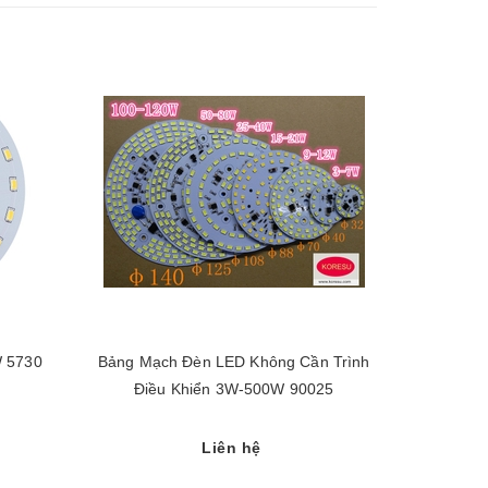
 5730
Bảng Mạch Đèn LED Không Cần Trình
Bóng Đèn L
Điều Khiển 3W-500W 90025
Liên hệ