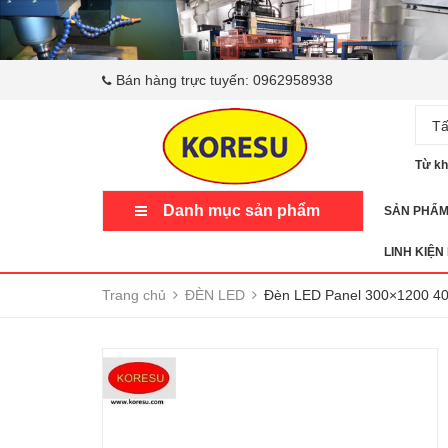
Bán hàng trực tuyến:
0962958938
Tấ
Từ kh
Danh mục sản phẩm
SẢN PHẨ
LINH KIỆN
Trang chủ
ĐÈN LED
Đèn LED Panel 300×1200 4