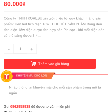
80.000₫
Công ty TNHH KORESU xin giới thiệu tới quý khách hàng sản
phẩm: Đèn led tích điện 18w . CHI TIẾT SẢN PHẨM Bóng đèn
tích điện 18w điện được tích hợp sẵn Pin sạc - khi mất điện đèn
có thể sáng được 3-4...
-
+
Thêm vào giỏ hàng
KHUYẾN MÃI CỰC LỚN
Nhập thông tin khuyến mãi cho mỗi sản phẩm trong mô tả
ngắn
Gọi
0962958938
để được tư vấn miễn phí