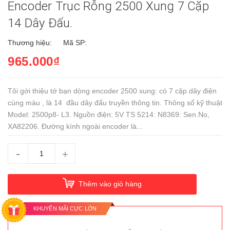
Encoder Trục Rỗng 2500 Xung 7 Cặp
14 Dây Đấu.
Thương hiệu:
Mã SP:
965.000₫
Tôi gới thiệu tớ bạn dòng encoder 2500 xung: có 7 cặp dây điện
cùng màu , là 14 đầu dây đấu truyền thông tin. Thông số kỹ thuật
Model: 2500p8- L3. Nguồn điện: 5V TS 5214: N8369: Sen.No,
XA82206. Đường kính ngoài encoder là...
-
+
Thêm vào giỏ hàng
KHUYẾN MÃI CỰC LỚN