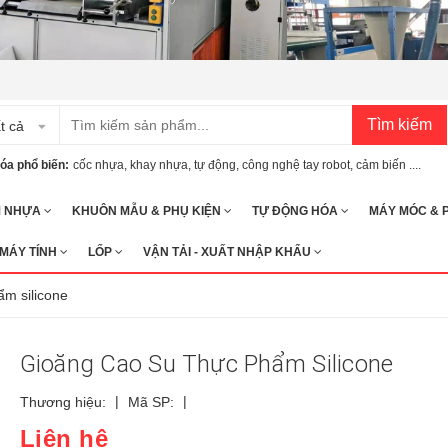
Tìm kiếm
t cả
óa phổ biến:
cốc nhựa
,
khay nhựa
,
tự động
,
công nghệ tay robot
,
cảm biến ....
M NHỰA
KHUÔN MẪU & PHỤ KIỆN
TỰ ĐỘNG HÓA
MÁY MÓC & 
 MÁY TÍNH
LỐP
VẬN TẢI - XUẤT NHẬP KHẨU
ẩm silicone
Gioăng Cao Su Thực Phẩm Silicone
|
|
Thương hiệu:
Mã SP:
Liên hệ