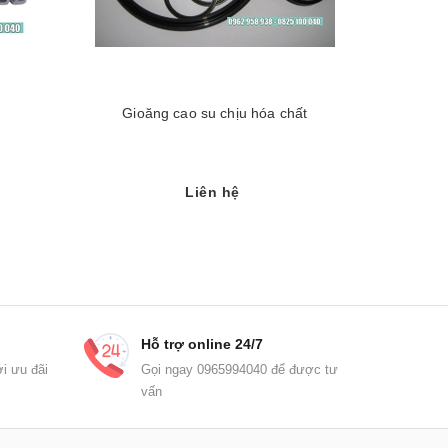
Gioăng cao su chịu hóa chất
Gi
Liên hệ
Hỗ trợ online 24/7
i ưu đãi
Gọi ngay 0965994040 để được tư
vấn