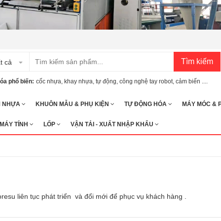
Tìm kiếm
t cả
óa phổ biến:
cốc nhựa
,
khay nhựa
,
tự động
,
công nghệ tay robot
,
cảm biến ....
M NHỰA
KHUÔN MẪU & PHỤ KIỆN
TỰ ĐỘNG HÓA
MÁY MÓC & 
 MÁY TÍNH
LỐP
VẬN TẢI - XUẤT NHẬP KHẨU
su liên tục phát triển và đổi mới để phục vụ khách hàng .