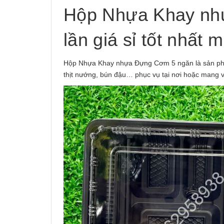
Hộp Nhựa Khay nh
lần giá sỉ tốt nhất 
Hộp Nhựa Khay nhựa Đựng Cơm 5 ngăn là sản phẩ
thịt nướng, bún đậu… phục vụ tại nơi hoặc mang v