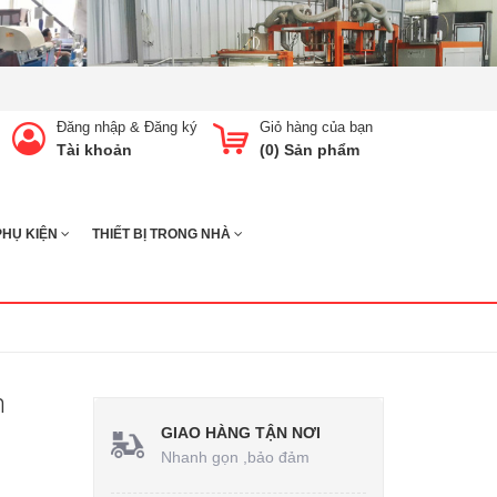
Đăng nhập
&
Đăng ký
Giỏ hàng của bạn
Tài khoản
(
0
) Sản phẩm
PHỤ KIỆN
THIẾT BỊ TRONG NHÀ
n
GIAO HÀNG TẬN NƠI
Nhanh gọn ,bảo đảm