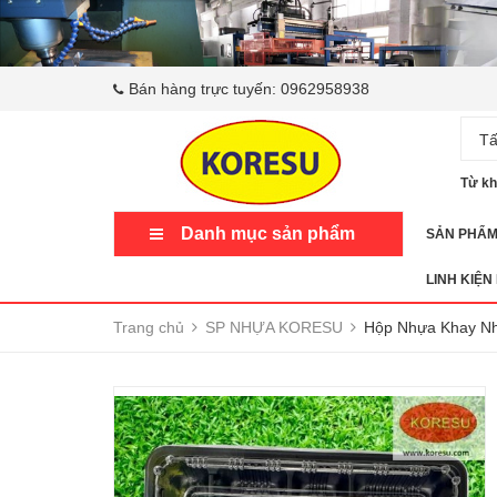
Bán hàng trực tuyến:
0962958938
Tấ
Từ kh
Danh mục sản phẩm
SẢN PHẨ
LINH KIỆN
Trang chủ
SP NHỰA KORESU
Hộp Nhựa Khay N