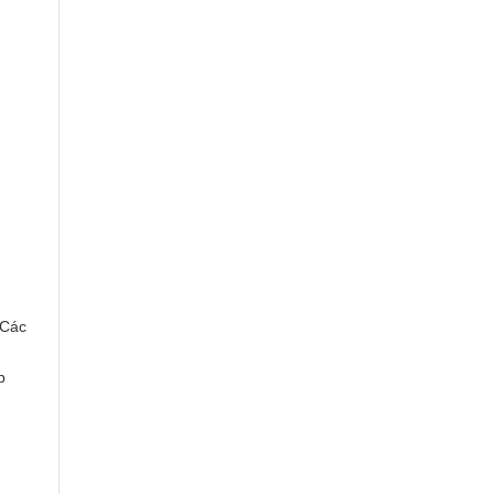
 Các
p