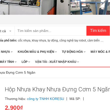
Tìm kiếm
t cả
óa phổ biến:
cốc nhựa
,
khay nhựa
,
tự động
,
công nghệ tay robot
,
cảm biến ....
M NHỰA
KHUÔN MẪU & PHỤ KIỆN
TỰ ĐỘNG HÓA
MÁY MÓC & 
 MÁY TÍNH
LỐP
VẬN TẢI - XUẤT NHẬP KHẨU
hựa Đựng Cơm 5 Ngăn
Hộp Nhựa Khay Nhựa Đựng Cơm 5 Ngă
|
|
Thương hiệu:
công ty TNHH KORESU
Mã SP:
2.900₫