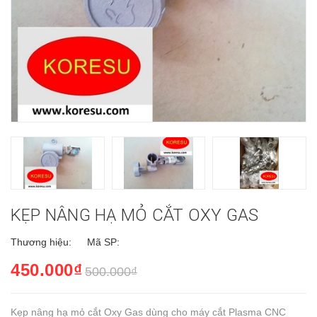
KẸP NÂNG HẠ MỎ CẮT OXY GAS
Thương hiệu:
Mã SP:
450.000₫
500.000₫
Kẹp nâng hạ mỏ cắt Oxy Gas dùng cho máy cắt Plasma CNC