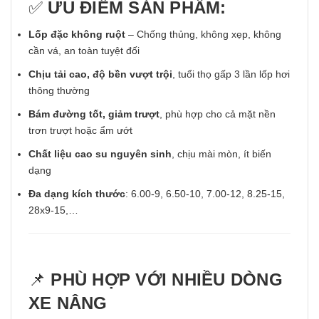
✅
ƯU ĐIỂM SẢN PHẨM:
Lốp đặc không ruột
– Chống thủng, không xẹp, không
cần vá, an toàn tuyệt đối
Chịu tải cao, độ bền vượt trội
, tuổi thọ gấp 3 lần lốp hơi
thông thường
Bám đường tốt, giảm trượt
, phù hợp cho cả mặt nền
trơn trượt hoặc ẩm ướt
Chất liệu cao su nguyên sinh
, chịu mài mòn, ít biến
dạng
Đa dạng kích thước
: 6.00-9, 6.50-10, 7.00-12, 8.25-15,
28x9-15,…
📌
PHÙ HỢP VỚI NHIỀU DÒNG
XE NÂNG