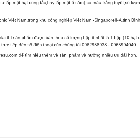
(như lắp một hạt công tắc,hay lắp một ổ cắm),có màu trắng tuyết,số lượ
ic Việt Nam,trong khu công nghiệp Việt Nam -SingaporeII-A,tỉnh Bìn
nlai thì sản phẩm được bán theo số lượng hộp ít nhất là 1 hộp (10 hạt 
ệ trực tiếp đến số điện thoại của chúng tôi.0962958938 - 0965994040.
oresu.com để tìm hiểu thêm về sản phẩm và hưởng nhiều ưu đâĩ hơn.