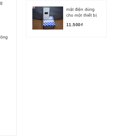
ng
mặt điện dùng
cho một thiết bị
h
11.500₫
công