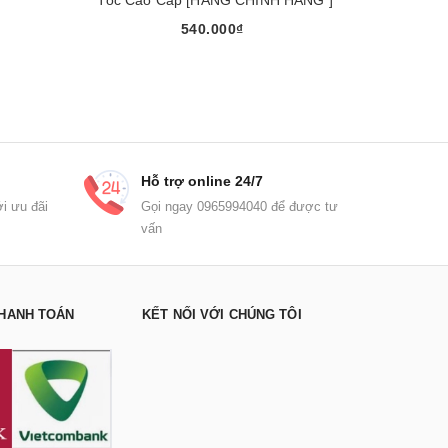
540.000₫
Mua ngay
Hỗ trợ online 24/7
i ưu đãi
Gọi ngay 0965994040 để được tư
vấn
HANH TOÁN
KẾT NỐI VỚI CHÚNG TÔI