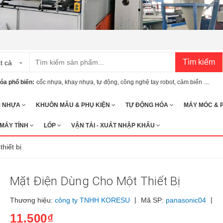
Tìm kiếm
t cả
óa phổ biến:
cốc nhựa
,
khay nhựa
,
tự động
,
công nghệ tay robot
,
cảm biến ....
M NHỰA
KHUÔN MẪU & PHỤ KIỆN
TỰ ĐỘNG HÓA
MÁY MÓC & 
 MÁY TÍNH
LỐP
VẬN TẢI - XUẤT NHẬP KHẨU
hiết bị
Mặt Điện Dùng Cho Một Thiết Bị
|
|
Thương hiệu:
công ty TNHH KORESU
Mã SP:
panasonic04
11.500₫