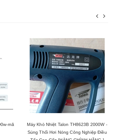
000w-mã
Máy Khò Nhiệt Talon TH8623B 2000W -
Máy thổi 
Súng Thổi Hơi Nóng Công Nghiệp Điều
Tốc Cao Cấp [HÀNG CHÍNH HÃNG ]