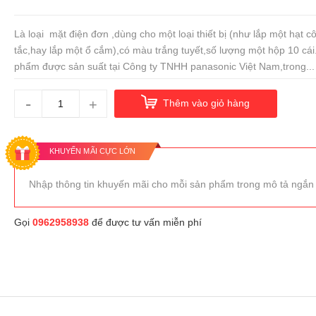
Là loại mặt điện đơn ,dùng cho một loại thiết bị (như lắp một hạt c
tắc,hay lắp một ổ cắm),có màu trắng tuyết,số lượng một hộp 10 cái
phẩm được sản suất tại Công ty TNHH panasonic Việt Nam,trong...
-
+
Thêm vào giỏ hàng
KHUYẾN MÃI CỰC LỚN
Nhập thông tin khuyến mãi cho mỗi sản phẩm trong mô tả ngắn
Gọi
0962958938
để được tư vấn miễn phí