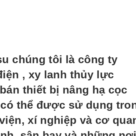
u chúng tôi là công ty
iện , xy lanh thủy lực
bán thiết bị nâng hạ cọc
 có thể được sử dụng tro
viện, xí nghiệp và cơ qua
nh, sân bay và những nơ