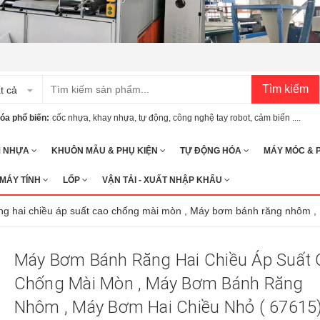
Tìm kiếm
t cả
óa phổ biến:
cốc nhựa
,
khay nhựa
,
tự động
,
công nghệ tay robot
,
cảm biến ....
M NHỰA
KHUÔN MẪU & PHỤ KIỆN
TỰ ĐỘNG HÓA
MÁY MÓC & 
 MÁY TÍNH
LỐP
VẬN TẢI - XUẤT NHẬP KHẨU
g hai chiều áp suất cao chống mài mòn , Máy bơm bánh răng nhôm , 
Máy Bơm Bánh Răng Hai Chiều Áp Suất 
Chống Mài Mòn , Máy Bơm Bánh Răng
Nhôm , Máy Bơm Hai Chiều Nhỏ ( 67615