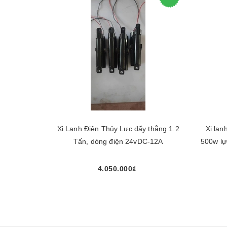
Xi Lanh Điện Thủy Lực đẩy thẳng 1.2
Xi lan
Tấn, dòng điện 24vDC-12A
500w lực đẩy thẳng 2,5 tấn , lực kéo 1,5
4.050.000₫
Chọn sản phẩm