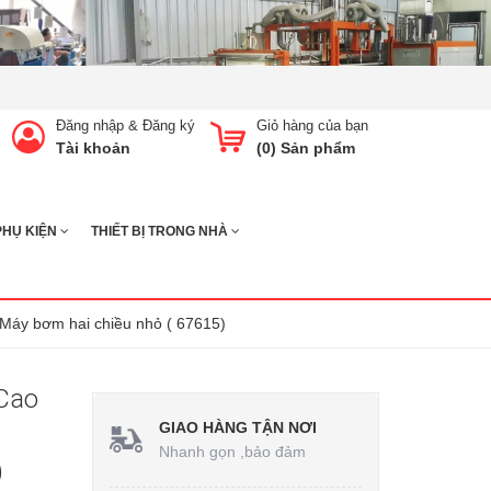
Đăng nhập
&
Đăng ký
Giỏ hàng của bạn
Tài khoản
(
0
) Sản phẩm
PHỤ KIỆN
THIẾT BỊ TRONG NHÀ
Máy bơm hai chiều nhỏ ( 67615)
Cao
GIAO HÀNG TẬN NƠI
Nhanh gọn ,bảo đảm
)