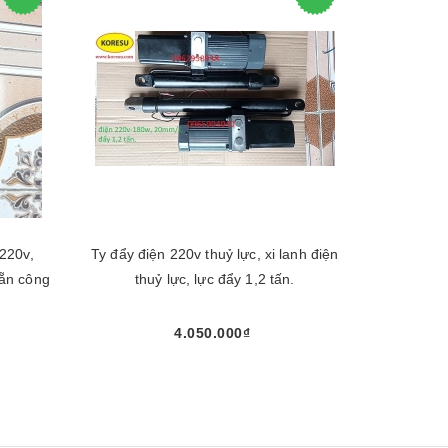
 220v,
Ty đẩy điện 220v thuỷ lực, xi lanh điện
Xi lanh đ
sẵn công
thuỷ lực, lực đẩy 1,2 tấn.
4.050.000₫
Chọn sản phẩm