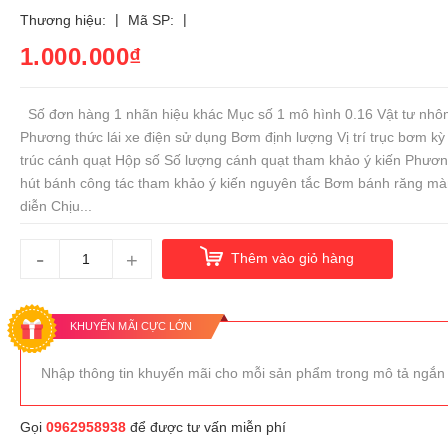
|
|
Thương hiệu:
Mã SP:
1.000.000₫
Số đơn hàng 1 nhãn hiệu khác Mục số 1 mô hình 0.16 Vật tư nhô
Phương thức lái xe điện sử dụng Bơm định lượng Vị trí trục bơm kỳ
trúc cánh quạt Hộp số Số lượng cánh quạt tham khảo ý kiến Phươ
hút bánh công tác tham khảo ý kiến nguyên tắc Bơm bánh răng mà
diễn Chịu...
-
+
Thêm vào giỏ hàng
KHUYẾN MÃI CỰC LỚN
Nhập thông tin khuyến mãi cho mỗi sản phẩm trong mô tả ngắn
Gọi
0962958938
để được tư vấn miễn phí