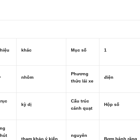
hiệu
khác
Mục số
1
Phương
ư
nhôm
điện
thức lái xe
 trục
Cấu trúc
kỳ dị
Hộp số
cánh quạt
ng
hút
nguyên
tham khảo ý kiến
Bơm bánh răng