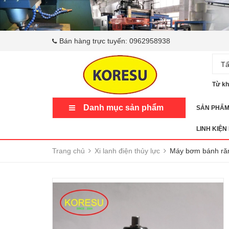
Bán hàng trực tuyến:
0962958938
Tấ
Từ kh
Danh mục sản phẩm
SẢN PHẨ
LINH KIỆN
Trang chủ
Xi lanh điện thủy lực
Máy bơm bánh răn