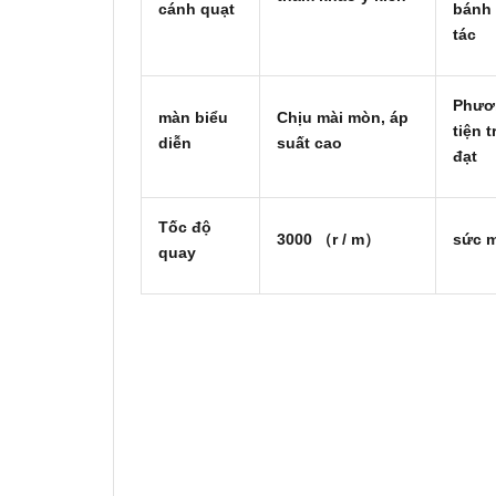
cánh quạt
bánh
tác
Phươ
màn biểu
Chịu mài mòn, áp
tiện 
diễn
suất cao
đạt
Tốc độ
3000 （r / m）
sức 
quay