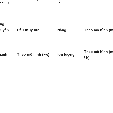
 công
tắc
ng
truyền
Dầu thủy lực
Nâng
Theo mô hình (m
Theo mô hình (
mạnh
Theo mô hình (kw)
lưu lượng
/ h)