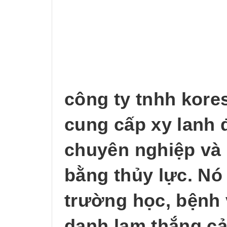
công ty tnhh kores
cung cấp xy lanh đ
chuyên nghiệp và 
bằng thủy lực. Nó
trường học, bệnh 
danh lam thắng cả