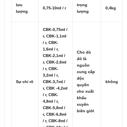
lưu
trọng
0,75-10ml / r
0,4kg
lượng
lượng
CBK-0,75ml /
r, CBK-1,1ml
/ r, CBK-
1,6ml / r,
Cho dù
CBK-2,1ml /
đó là
r, CBK-2,6ml
nguồn
/ r, CBK-
cung cấp
3,2ml / r,
độc
Sự chỉ rõ
CBK-3,7ml /
không
quyền
r, CBK -4,2ml
cho xuất
/ r, CBK-
khẩu
4,8ml / r,
xuyên
CBK-5,8ml /
biên giới
r, CBK-6,8ml
/ r, CBK-8ml /