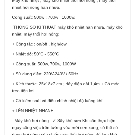
Máy khò nhiệt , Máy khò nhiệt thổi hơi nóng , máy thổi
nhiệt hơi nóng hàn nhựa.
Công suất: 500w : 700w : 1000w.
THÔNG SỐ KĨ THUẬT máy khò nhiệt hàn nhựa, máy khò
nhiệt, máy thổi hơi nóng:
+ Công tắc : on/off , high/low
+ Nhiệt độ: 50ºC - 550ºC
+ Công suất: 500w, 700w, 1000W
+ Sử dụng điện: 220V-240V / 50Hz
+ Kích thước: 25x18x7 cm ; dây điện dài 1,4m + Có móc
treo tiện lợi
+ Có kiểm soát và điều chỉnh nhiệt độ luồng khí
+ LÊN NHIỆT NHANH
: Máy khò hơi nóng : ✓ Sấy khô sơn Khi cần thực hiện
ngay công việc trên tường vừa mới sơn xong, có thể sử
dụng hơi nóng của chiếc máy thổi hơi nóng để làm khô