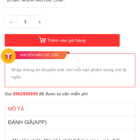
10 DAY NHỰA HÀN CÁC LOẠI
-
+
Thêm vào giỏ hàng
KHUYẾN MÃI CỰC LỚN
Nhập thông tin khuyến mãi cho mỗi sản phẩm trong mô tả
ngắn
Gọi
0962958938
để được tư vấn miễn phí
MÔ TẢ
ĐÁNH GIÁ(APP)