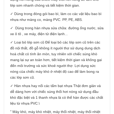
lớp sơn nhanh chóng và tiết kiệm thời gian.
✓ Dùng trong đóng gói bao bì, làm co các vật liệu bao bì
nhựa như màng co, màng PVC. PP, PE, ABS.
✓ Dùng trong hàn nhựa sửa chữa: đường ống nước, sửa
xe ô tô , xe máy, điện tử điện lạnh...
✓ Loại bỏ lớp sơn cũ Để loại bỏ các lớp sơn cũ trên các
đồ nội thất, đồ gỗ không ít người thợ sử dụng dung dịch
hoá chất có tính ăn mòn, tuy nhiên với chiếc súng khò
mang lại sự an toàn hơn, tiết kiệm thời gian và không gại
đến môi trường và sức khoẻ người thợ. Lợi dụng sức
nóng của chiếc máy khò ở nhiệt độ cao để làm bong ra
các lớp sơn cũ.
✓ Hàn nhựa hay nối các tấm bạt nhựa Thật đơn giản và
dễ dàng hơn với chiếc súng thổi hơi nóng sử dụng đầu
khò đặc biệt và 1 thanh nhựa là có thể hàn được các chất
liệu từ nhựa PVC.\
" Máy khò, máy khò nhiệt, máy thổi nhiệt, máy thổi nhiệt