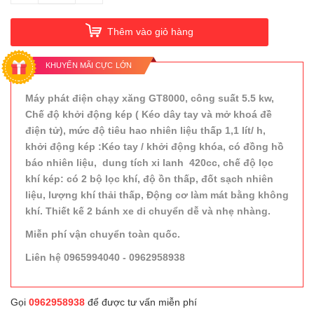
Thêm vào giỏ hàng
KHUYẾN MÃI CỰC LỚN
Máy phát điện chạy xăng GT8000, công suất 5.5 kw,
Chế độ khởi động kép ( Kéo dây tay và mở khoá đề
điện tử), mức độ tiêu hao nhiên liệu thấp 1,1 lít/ h,
khởi động kép :Kéo tay / khởi động khóa, có đồng hồ
báo nhiên liệu, dung tích xi lanh 420cc, chế độ lọc
khí kép: có 2 bộ lọc khí, độ ồn thấp, đốt sạch nhiên
liệu, lượng khí thải thấp, Động cơ làm mát bằng không
khí. Thiết kế 2 bánh xe di chuyển dễ và nhẹ nhàng.
Miễn phí vận chuyển toàn quốc.
Liên hệ 0965994040 - 0962958938
Gọi
0962958938
để được tư vấn miễn phí