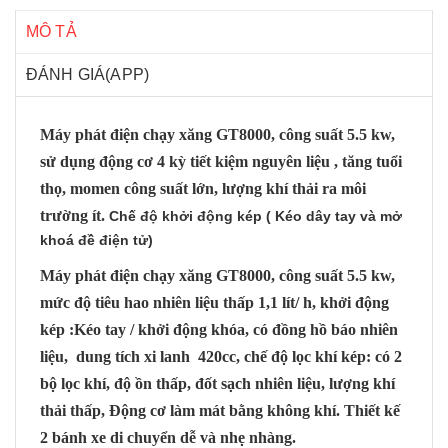
MÔ TẢ
ĐÁNH GIÁ(APP)
Máy phát điện chạy xăng GT8000, công suất 5.5 kw,
sử dụng động cơ 4 kỳ tiết kiệm nguyên liệu , tăng tuổi
thọ,
momen công suất lớn, lượng khí thải ra môi
trường ít.
Chế độ khởi động kép ( Kéo dây tay và mở
khoá đề điện tử)
Máy phát điện chạy xăng GT8000, công suất 5.5 kw,
mức độ tiêu hao nhiên liệu thấp 1,1 lít/ h, khởi động
kép :Kéo tay / khởi động khóa, có đồng hồ báo nhiên
liệu, dung tích xi lanh 420cc, chế độ lọc khí kép: có 2
bộ lọc khí, độ ồn thấp, đốt sạch nhiên liệu, lượng khí
thải thấp, Động cơ làm mát bằng không khí. Thiết kế
2 bánh xe di chuyển dễ và nhẹ nhàng.