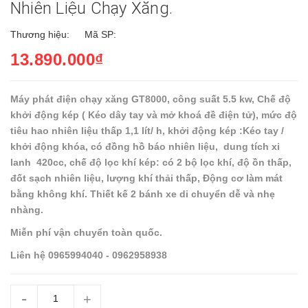
Nhiên Liệu Chạy Xăng.
Thương hiệu:
Mã SP:
13.890.000₫
Máy phát điện chạy xăng GT8000, công suất 5.5 kw, Chế độ
khởi động kép ( Kéo dây tay và mở khoá đề điện tử), mức độ
tiêu hao nhiên liệu thấp 1,1 lít/ h, khởi động kép :Kéo tay /
khởi động khóa, có đồng hồ báo nhiên liệu, dung tích xi
lanh 420cc, chế độ lọc khí kép: có 2 bộ lọc khí, độ ồn thấp,
đốt sạch nhiên liệu, lượng khí thải thấp, Động cơ làm mát
bằng không khí. Thiết kế 2 bánh xe di chuyển dễ và nhẹ
nhàng.
Miễn phí vận chuyển toàn quốc.
Liên hệ 0965994040 - 0962958938
-
+