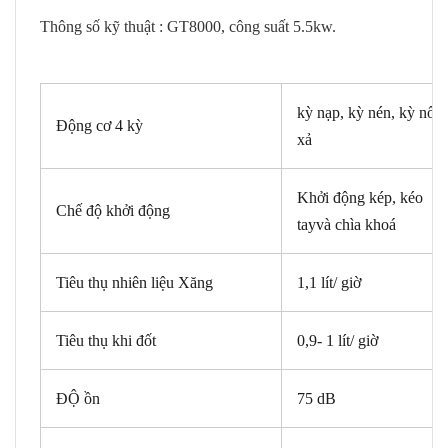
Thông số kỹ thuật : GT8000, công suất 5.5kw.
kỳ nạp, kỳ nén, kỳ nổ, 
Động cơ 4 kỳ
xả
Khởi động kép, kéo
Chế độ khởi động
tayvà chìa khoá
Tiêu thụ nhiên liệu Xăng
1,1 lít/ giờ
Tiêu thụ khi đốt
0,9- 1 lít/ giờ
ĐỘ ồn
75 dB