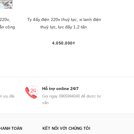
 220v,
Ty đẩy điện 220v thuỷ lực, xi lanh điện
Xi lanh đ
sẵn công
thuỷ lực, lực đẩy 1,2 tấn.
4.050.000₫
Chọn sản phẩm
Hỗ trợ online 24/7
i ưu đãi
Gọi ngay 0965994040 để được tư
vấn
HANH TOÁN
KẾT NỐI VỚI CHÚNG TÔI