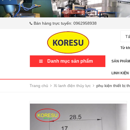
Bán hàng trực tuyến:
0962958938
Tấ
Từ kh
Danh mục sản phẩm
SẢN PHẨ
LINH KIỆN
Trang chủ
Xi lanh điện thủy lực
phụ kiện thiết bị 