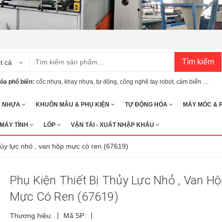
Tìm kiếm
t cả
óa phổ biến:
cốc nhựa
,
khay nhựa
,
tự động
,
công nghệ tay robot
,
cảm biến ....
M NHỰA
KHUÔN MẪU & PHỤ KIỆN
TỰ ĐỘNG HÓA
MÁY MÓC & 
 MÁY TÍNH
LỐP
VẬN TẢI - XUẤT NHẬP KHẨU
thủy lực nhỏ , van hộp mực có ren (67619)
Phụ Kiện Thiết Bị Thủy Lực Nhỏ , Van H
Mực Có Ren (67619)
|
|
Thương hiệu:
Mã SP: