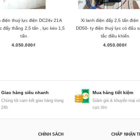
h điện thuỷ lực điện DC24v 21A
Xi lanh điện đẩy 2,5 tấn điện
DD50- ty điện thuỷ lực có đấu 
tấn.
tắc điều khiển.
4.050.000₫
4.050.000₫
Chọn sản phẩm
Chọn sản phẩm
Giao hàng siêu nhanh
Mua hàng tiết kiệm
Chúng tôi cam kết giao hàng trong
Giảm giá & khuyến mại vớ
24h
cực lớn
CHÍNH SÁCH
CHẤP NHẬN T