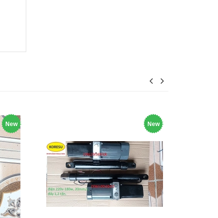
New
New