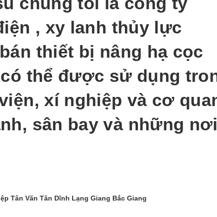
u chúng tôi là công ty
iện , xy lanh thủy lực
bán thiết bị nâng hạ cọc
 có thể được sử dụng tro
viện, xí nghiệp và cơ qua
nh, sân bay và những nơ
hiệp Tân Văn Tân Dĩnh Lạng Giang Bắc Giang