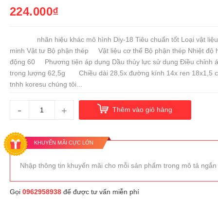
224.000₫
nhãn hiệu khác mô hình Diy-18 Tiêu chuẩn tốt Loại vật liệu
minh Vật tư Bộ phận thép Vật liệu cơ thể Bộ phận thép Nhiệt độ 
động 60 Phương tiện áp dụng Dầu thủy lực sử dụng Điều chỉnh á
trọng lượng 62,5g Chiều dài 28,5x đường kính 14x ren 18x1,5 c
tnhh koresu chúng tôi...
-
+
Thêm vào giỏ hàng
KHUYẾN MÃI CỰC LỚN
Nhập thông tin khuyến mãi cho mỗi sản phẩm trong mô tả ngắn
Gọi
0962958938
để được tư vấn miễn phí