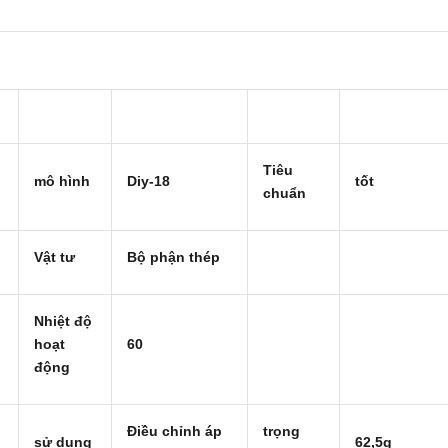
Tiêu
mô hình
Diy-18
tốt
chuẩn
Vật tư
Bộ phận thép
Nhiệt độ
hoạt
60
động
Điều chỉnh áp
trọng
sử dụng
62,5g