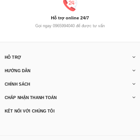
Hỗ trợ online 24/7
Gọi ngay 0965994040 để được tư vấn
HỖ TRỢ
HƯỚNG DẪN
CHÍNH SÁCH
CHẤP NHẬN THANH TOÁN
KẾT NỐI VỚI CHÚNG TÔI