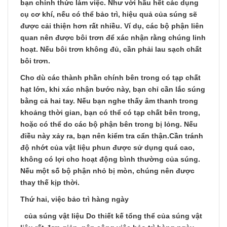
bạn chính thức làm việc. Như với hầu hết các dụng
cụ cơ khí, nếu có thể bảo trì, hiệu quả của súng sẽ
được cải thiện hơn rất nhiều. Ví dụ, các bộ phận liên
quan nên được bôi trơn để xác nhận rằng chúng linh
hoạt. Nếu bôi trơn không đủ, cần phải lau sạch chất
bôi trơn.
Cho dù các thành phần chính bên trong có tạp chất
hạt lớn, khi xác nhận bước này, bạn chỉ cần lắc súng
bằng cả hai tay. Nếu bạn nghe thấy âm thanh trong
khoảng thời gian, bạn có thể có tạp chất bên trong,
hoặc có thể do các bộ phận bên trong bị lỏng. Nếu
điều này xảy ra, bạn nên kiểm tra cẩn thận.Cần tránh
độ nhớt của vật liệu phun được sử dụng quá cao,
không có lợi cho hoạt động bình thường của súng.
Nếu một số bộ phận nhỏ bị mòn, chúng nên được
thay thế kịp thời.
Thứ hai, việc bảo trì hàng ngày
của súng vật liệu Do thiết kế tổng thể của súng vật