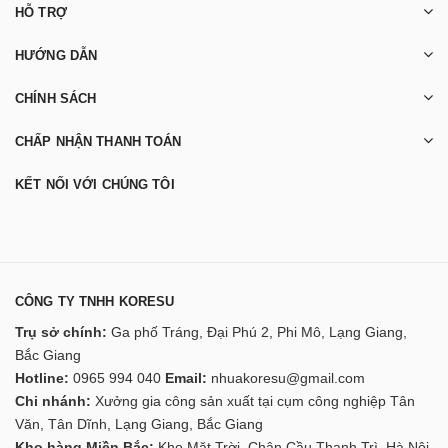
HỖ TRỢ
HƯỚNG DẪN
CHÍNH SÁCH
CHẤP NHẬN THANH TOÁN
KẾT NỐI VỚI CHÚNG TÔI
CÔNG TY TNHH KORESU
Trụ sở chính:
Ga phố Tráng, Đại Phú 2, Phi Mô, Lạng Giang,
Bắc Giang
Hotline:
0965 994 040
Email:
nhuakoresu@gmail.com
Chi nhánh:
Xưởng gia công sản xuất tại cụm công nghiệp Tân
Văn, Tân Dĩnh, Lạng Giang, Bắc Giang
Kho hàng Miền Bắc:
Kho Mặt Trời, Chân Cầu Thanh Trì, Hà Nội