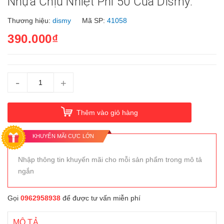
Nhựa Chịu Nhiệt Phi 50 Của Dismy.
Thương hiệu:
dismy
Mã SP:
41058
390.000₫
-
+
Thêm vào giỏ hàng
KHUYẾN MÃI CỰC LỚN
Nhập thông tin khuyến mãi cho mỗi sản phẩm trong mô tả
ngắn
Gọi
0962958938
để được tư vấn miễn phí
MÔ TẢ