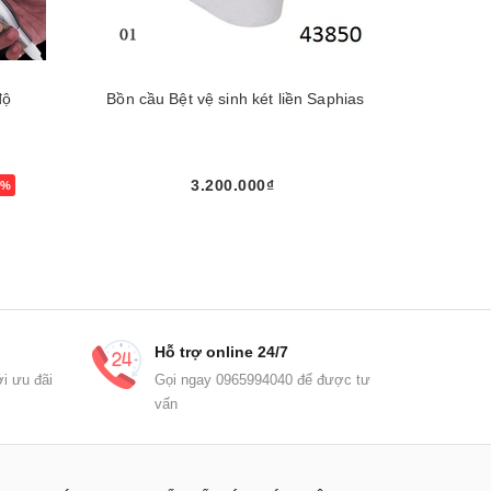
độ
Bồn cầu Bệt vệ sinh két liền Saphias
Bình Nó
3.200.000₫
0%
Mua ngay
Hỗ trợ online 24/7
i ưu đãi
Gọi ngay 0965994040 để được tư
vấn