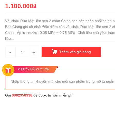
1.100.000₫
Vòi chậu Rửa Mặt liền sen 2 chân Caipo cao cấp phân phối chính h
Bắc Giang giá tốt nhất Đặc điểm của vòi chậu Rửa Mặt liền sen 2 c
Caipo -Áp lực nước : 0.05 MPa ~ 0.75 MPa -Chất liệu chủ yếu: Inox
liệu...
-
+
Thêm vào giỏ hàng
KHUYẾN MÃI CỰC LỚN
Nhập thông tin khuyến mãi cho mỗi sản phẩm trong mô tả ngắn
Gọi
0962958938
để được tư vấn miễn phí