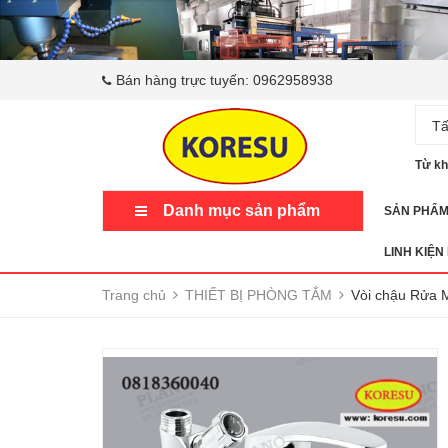
Bán hàng trực tuyến:
0962958938
Tấ
Từ kh
Danh mục sản phẩm
SẢN PHẨ
LINH KIỆN
Trang chủ
THIẾT BỊ PHÒNG TẮM
Vòi chậu Rửa M