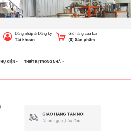
Đăng nhập
&
Đăng ký
Giỏ hàng của bạn
Tài khoản
(
0
) Sản phẩm
PHỤ KIỆN
THIẾT BỊ TRONG NHÀ
o
GIAO HÀNG TẬN NƠI
Nhanh gọn ,bảo đảm