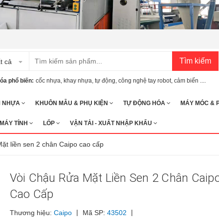
Tìm kiếm
t cả
óa phổ biến:
cốc nhựa
,
khay nhựa
,
tự động
,
công nghệ tay robot
,
cảm biến ....
M NHỰA
KHUÔN MẪU & PHỤ KIỆN
TỰ ĐỘNG HÓA
MÁY MÓC & 
 MÁY TÍNH
LỐP
VẬN TẢI - XUẤT NHẬP KHẨU
ặt liền sen 2 chân Caipo cao cấp
Vòi Chậu Rửa Mặt Liền Sen 2 Chân Caip
Cao Cấp
|
|
Thương hiệu:
Caipo
Mã SP:
43502