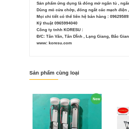
Sản phẩm ứng dụng là đóng mở ngăn tủ , ngăn k
Dùng mỏ cửa chớp, đóng ngắt các mạch điện , c
Mọi chi tiết có thể liên hệ bán hàng : 0962958
Kỹ thuật 0965994040
Công ty tnhh KORESU :
Đ/C: Tân Văn, Tân DĨnh , Lạng Giang, Bắc Gian
www: koresu.com
Sản phẩm cùng loại
New