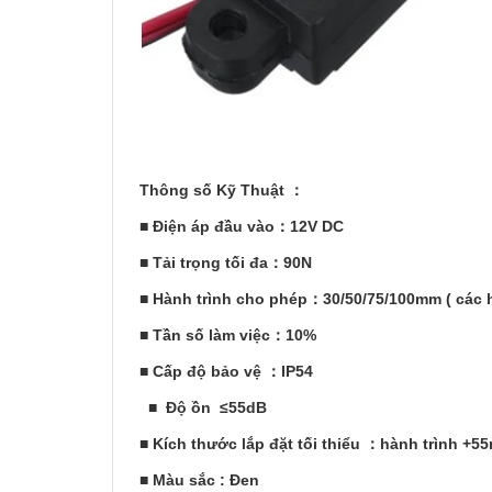
Thông số Kỹ Thuật ：
■ Điện áp đầu vào：12V DC
■ Tải trọng tối đa：90N
■ Hành trình cho phép：30/50/75/100mm ( các h
■ Tần số làm việc：10%
■ Cấp độ bảo vệ ：IP54
■ Độ ồn ≤55dB
■ Kích thước lắp đặt tối thiểu ：hành trình +
■ Màu sắc : Đen