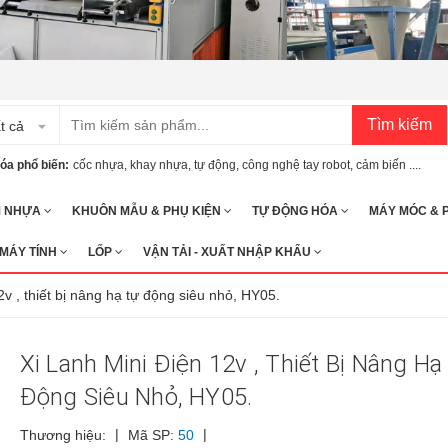
Tìm kiếm
t cả
óa phổ biến:
cốc nhựa
,
khay nhựa
,
tự động
,
công nghệ tay robot
,
cảm biến ....
M NHỰA
KHUÔN MẪU & PHỤ KIỆN
TỰ ĐỘNG HÓA
MÁY MÓC & 
 MÁY TÍNH
LỐP
VẬN TẢI - XUẤT NHẬP KHẨU
2v , thiết bị nâng hạ tự động siêu nhỏ, HY05.
Xi Lanh Mini Điện 12v , Thiết Bị Nâng Hạ
Động Siêu Nhỏ, HY05.
|
|
Thương hiệu:
Mã SP:
50