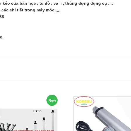
éo của bàn học , tủ đồ , va li , thùng đựng dụng cụ ....
ác chi tiết trong máy móc,,,,
938
g.
New