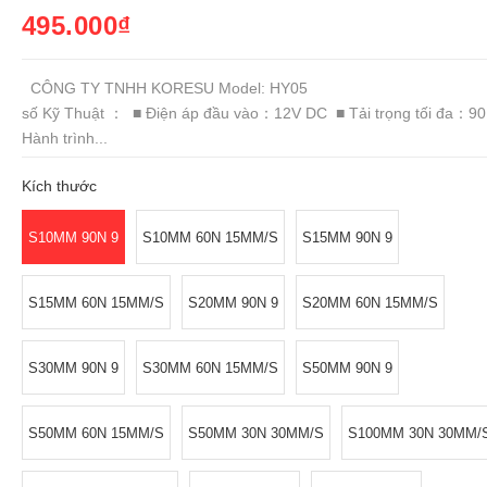
495.000₫
CÔNG TY TNHH KORESU Model: HY05 T
số Kỹ Thuật ： ■ Điện áp đầu vào：12V DC ■ Tải trọng tối đa：9
Hành trình...
Kích thước
S10MM 90N 9
S10MM 60N 15MM/S
S15MM 90N 9
S15MM 60N 15MM/S
S20MM 90N 9
S20MM 60N 15MM/S
S30MM 90N 9
S30MM 60N 15MM/S
S50MM 90N 9
S50MM 60N 15MM/S
S50MM 30N 30MM/S
S100MM 30N 30MM/