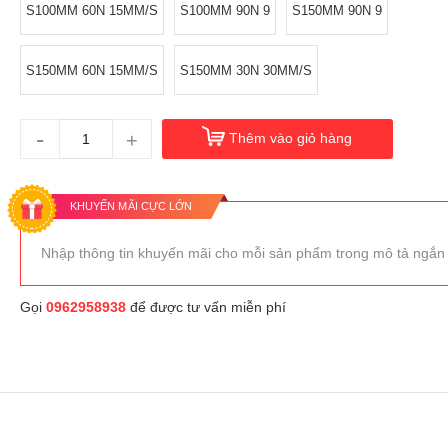
S100MM 60N 15MM/S
S100MM 90N 9
S150MM 90N 9
S150MM 60N 15MM/S
S150MM 30N 30MM/S
-
+
Thêm vào giỏ hàng
KHUYẾN MÃI CỰC LỚN
Nhập thông tin khuyến mãi cho mỗi sản phẩm trong mô tả ngắn
Gọi
0962958938
để được tư vấn miễn phí