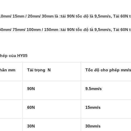
 10mm/ 15mm / 20mm/ 30mm là :tải 90N tốc độ là 9,5mm/s, Tải 60N 
 50mm/ 75mm/ 100mm / 150mm :tải 90N tốc độ là 9,5mm/s, Tải 60N 
 phép của HY05
 thân mm
Tải trọng N
Tốc độ cho phép mm/
90N
9.5mm/s
60N
15mm/s
30N
30mm/s