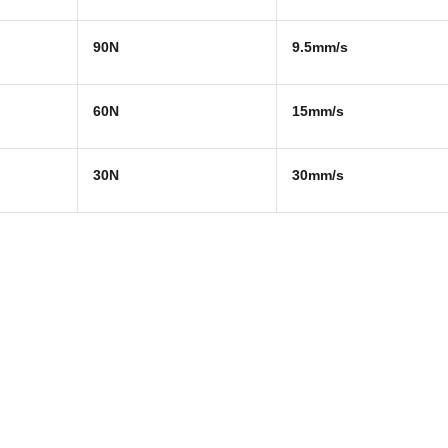
90N
9.5mm/s
60N
15mm/s
30N
30mm/s