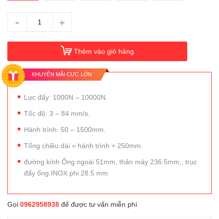
-
+
Thêm vào giỏ hàng
KHUYẾN MÃI CỰC LỚN
Lực đẩy: 1000N – 10000N.
Tốc độ: 3 – 84 mm/s.
Hành trình: 50 – 1500mm.
Tổng chiều dài = hành trình + 250mm.
đường kính Ống ngoài 51mm, thân máy 236.5mm,, trục
đẩy ống INOX phi 28.5 mm
Gọi
0962958938
để được tư vấn miễn phí