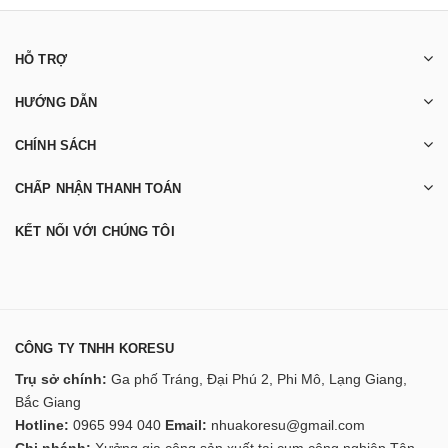
HỖ TRỢ
HƯỚNG DẪN
CHÍNH SÁCH
CHẤP NHẬN THANH TOÁN
KẾT NỐI VỚI CHÚNG TÔI
CÔNG TY TNHH KORESU
Trụ sở chính:
Ga phố Tráng, Đại Phú 2, Phi Mô, Lạng Giang,
Bắc Giang
Hotline:
0965 994 040
Email:
nhuakoresu@gmail.com