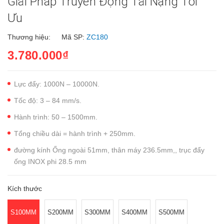
Giải Pháp Truyền Động Tải Nặng Tối
Ưu
Thương hiệu:
Mã SP:
ZC180
3.780.000₫
Lực đẩy: 1000N – 10000N.
Tốc độ: 3 – 84 mm/s.
Hành trình: 50 – 1500mm.
Tổng chiều dài = hành trình + 250mm.
đường kính Ống ngoài 51mm, thân máy 236.5mm,, trục đẩy
ống INOX phi 28.5 mm
Kích thước
S100MM
S200MM
S300MM
S400MM
S500MM