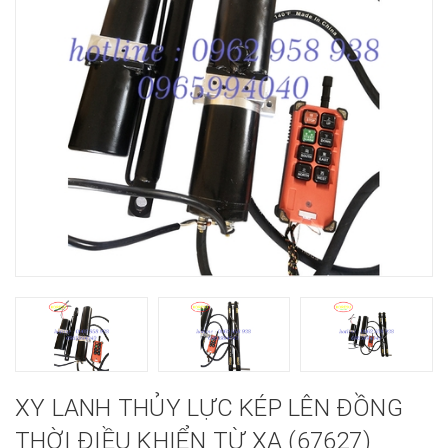
XY LANH THỦY LỰC KÉP LÊN ĐỒNG
THỜI ĐIỀU KHIỂN TỪ XA (67627)