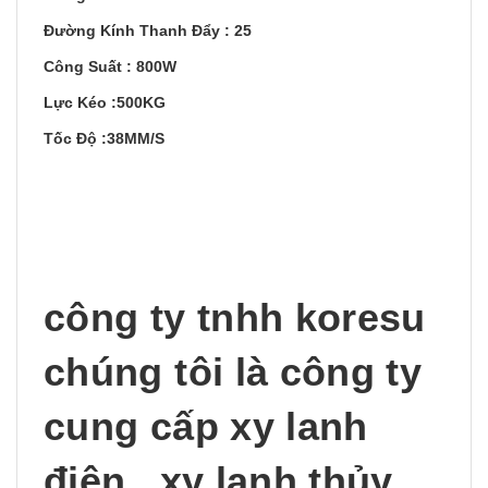
Đường Kính Thanh Đẩy : 25
Công Suất : 800W
Lực Kéo :500KG
Tốc Độ :38MM/S
công ty tnhh koresu
chúng tôi là công ty
cung cấp xy lanh
điện , xy lanh thủy