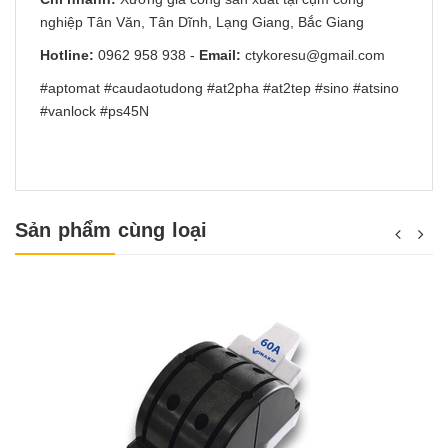
nghiệp Tân Văn, Tân Dĩnh, Lạng Giang, Bắc Giang
Hotline:
0962 958 938
-
Email:
ctykoresu@gmail.com
#aptomat #caudaotudong #at2pha #at2tep #sino #atsino
#vanlock #ps45N
Sản phẩm cùng loại