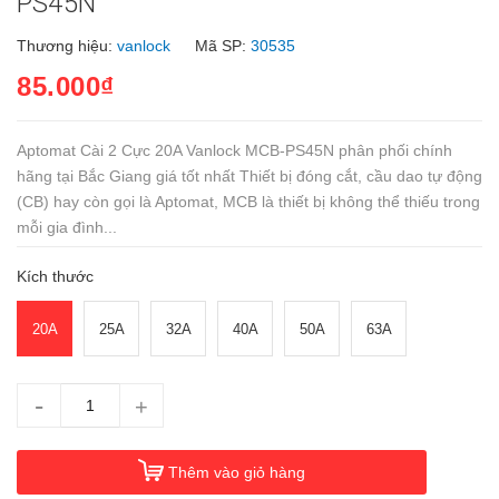
PS45N
Thương hiệu:
vanlock
Mã SP:
30535
85.000₫
Aptomat Cài 2 Cực 20A Vanlock MCB-PS45N phân phối chính
hãng tại Bắc Giang giá tốt nhất Thiết bị đóng cắt, cầu dao tự động
(CB) hay còn gọi là Aptomat, MCB là thiết bị không thể thiếu trong
mỗi gia đình...
Kích thước
20A
25A
32A
40A
50A
63A
-
+
Thêm vào giỏ hàng