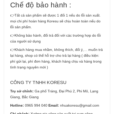
Chế độ bảo hành :
👉Tất cả sản phẩm sẽ được 1 đổi 1 nếu do lỗi sản xuất.
mọi chi phí hoàn hàng Koresu sẽ chịu hoàn toàn nếu do
lỗi sản phẩm.
👉Không bảo hành, đổi trả đối với các trường hợp do lỗi
của người sử dụng
👉Khách hàng mua nhầm, không thích, đổi ý,… muốn trả
lại hàng, shop có thể hỗ trợ cho trả lại hàng ( điều kiện:
phí gửi lại, phí đơn hàng, khách hàng chịu và hàng trong
tình trạng nguyên mới )
CÔNG TY TNHH KORESU
Trụ sở chính:
Ga phố Tráng, Đại Phú 2, Phi Mô, Lạng
Giang, Bắc Giang
Hotline:
0965 994 040
Email:
nhuakoresu@gmail.com
Chi nhánh:
Xưởng gia công sản xuất tại cụm công