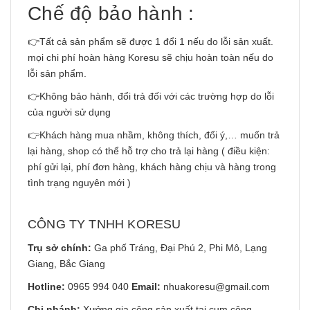
Chế độ bảo hành :
👉Tất cả sản phẩm sẽ được 1 đổi 1 nếu do lỗi sản xuất.
mọi chi phí hoàn hàng Koresu sẽ chịu hoàn toàn nếu do
lỗi sản phẩm.
👉Không bảo hành, đổi trả đối với các trường hợp do lỗi
của người sử dụng
👉Khách hàng mua nhầm, không thích, đổi ý,… muốn trả
lại hàng, shop có thể hỗ trợ cho trả lại hàng ( điều kiện:
phí gửi lại, phí đơn hàng, khách hàng chịu và hàng trong
tình trạng nguyên mới )
CÔNG TY TNHH KORESU
Trụ sở chính:
Ga phố Tráng, Đại Phú 2, Phi Mô, Lạng
Giang, Bắc Giang
Hotline:
0965 994 040
Email:
nhuakoresu@gmail.com
Chi nhánh:
Xưởng gia công sản xuất tại cụm công