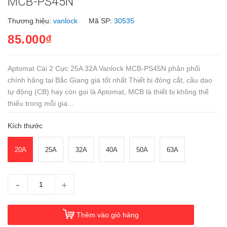
MCB-PS45N
Thương hiệu:
vanlock
Mã SP:
30535
85.000₫
Aptomat Cài 2 Cực 25A 32A Vanlock MCB-PS45N phân phối
chính hãng tại Bắc Giang giá tốt nhất Thiết bị đóng cắt, cầu dao
tự động (CB) hay còn gọi là Aptomat, MCB là thiết bị không thể
thiếu trong mỗi gia...
Kích thước
20A
25A
32A
40A
50A
63A
-
+
Thêm vào giỏ hàng