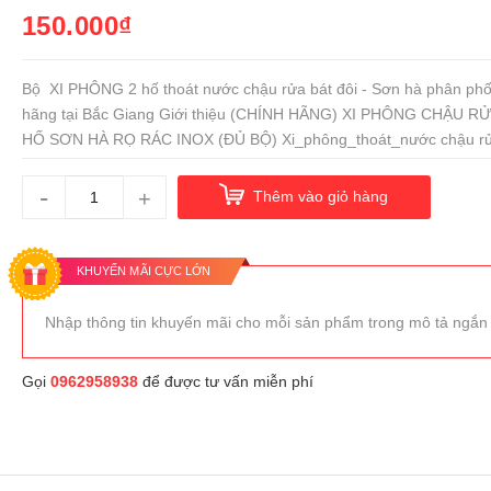
150.000₫
Bộ XI PHÔNG 2 hố thoát nước chậu rửa bát đôi - Sơn hà phân phố
hãng tại Bắc Giang Giới thiệu (CHÍNH HÃNG) XI PHÔNG CHẬU R
HỐ SƠN HÀ RỌ RÁC INOX (ĐỦ BỘ) Xi_phông_thoát_nước chậu rử
-
+
Thêm vào giỏ hàng
KHUYẾN MÃI CỰC LỚN
Nhập thông tin khuyến mãi cho mỗi sản phẩm trong mô tả ngắn
Gọi
0962958938
để được tư vấn miễn phí