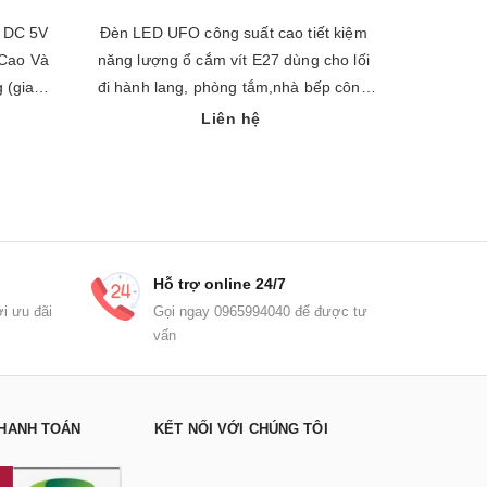
u DC 5V
Đèn LED UFO công suất cao tiết kiệm
Đèn LED U
 Cao Và
năng lượng ổ cắm vít E27 dùng cho lối
năng lượng ổ cắm 
 (giao
đi hành lang, phòng tắm,nhà bếp công
đi hàn
suất 50 w
Liên hệ
Hỗ trợ online 24/7
i ưu đãi
Gọi ngay 0965994040 để được tư
vấn
HANH TOÁN
KẾT NỐI VỚI CHÚNG TÔI