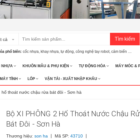
Tìm kiếm
t cả
óa phổ biến:
cốc nhựa
,
khay nhựa
,
tự động
,
công nghệ tay robot
,
cảm biến ....
M NHỰA
KHUÔN MẪU & PHỤ KIỆN
TỰ ĐỘNG HÓA
MÁY MÓC & 
 MÁY TÍNH
LỐP
VẬN TẢI - XUẤT NHẬP KHẨU
hố thoát nước chậu rửa bát đôi - Sơn hà
Bộ XI PHÔNG 2 Hố Thoát Nước Chậu R
Bát Đôi - Sơn Hà
|
|
Thương hiệu:
son ha
Mã SP:
43710