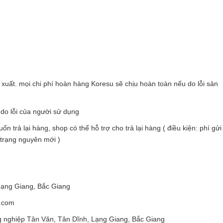
xuất. mọi chi phí hoàn hàng Koresu sẽ chịu hoàn toàn nếu do lỗi sản
 do lỗi của người sử dụng
rả lại hàng, shop có thể hỗ trợ cho trả lại hàng ( điều kiện: phí gửi l
 trạng nguyên mới )
Lạng Giang, Bắc Giang
.com
g nghiệp Tân Văn, Tân Dĩnh, Lạng Giang, Bắc Giang