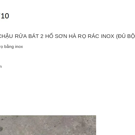
G CHẬU RỬA BÁT 2 HỐ SƠN HÀ RỌ RÁC INOX (ĐỦ BỘ
ọ bằng inox
m