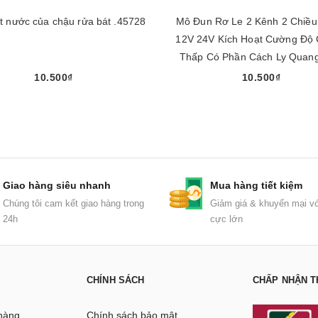
t nước của chậu rửa bát .45728
Mô Đun Rơ Le 2 Kênh 2 Chiề
12V 24V Kích Hoạt Cường Độ
Thấp Có Phần Cách Ly Quang
hàng ngay )(67168)
10.500₫
10.500₫
Chọn sản phẩm
Mua ngay
Giao hàng siêu nhanh
Mua hàng tiết kiệm
Chúng tôi cam kết giao hàng trong
Giảm giá & khuyến mại vớ
24h
cực lớn
CHÍNH SÁCH
CHẤP NHẬN T
hàng
Chính sách bảo mật