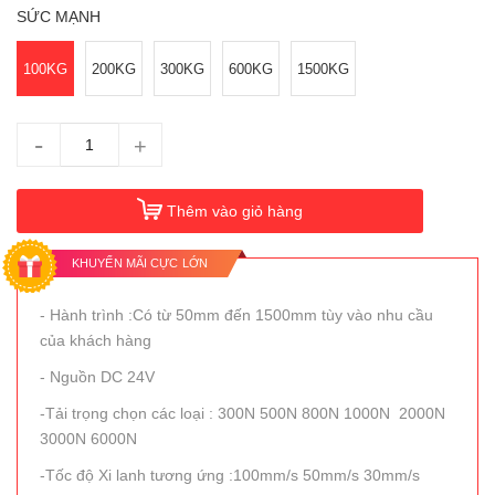
SỨC MẠNH
100KG
200KG
300KG
600KG
1500KG
-
+
Thêm vào giỏ hàng
KHUYẾN MÃI CỰC LỚN
- Hành trình :Có từ 50mm đến 1500mm tùy vào nhu cầu
của khách hàng
- Nguồn DC 24V
-Tải trọng chọn các loại : 300N 500N 800N 1000N 2000N
3000N 6000N
-Tốc độ Xi lanh tương ứng :100mm/s 50mm/s 30mm/s