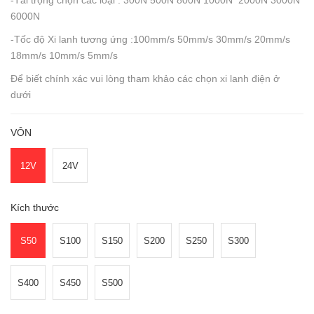
-Tải trọng chọn các loại : 300N 500N 800N 1000N 2000N 3000N
6000N
-Tốc độ Xi lanh tương ứng :100mm/s 50mm/s 30mm/s 20mm/s
18mm/s 10mm/s 5mm/s
Để biết chính xác vui lòng tham khảo các chọn xi lanh điện ở
dưới
VÔN
12V
24V
Kích thước
S50
S100
S150
S200
S250
S300
S400
S450
S500