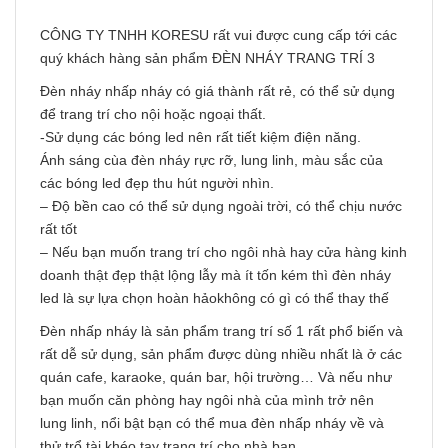
CÔNG TY TNHH KORESU rất vui được cung cấp tới các
quý khách hàng sản phẩm ĐÈN NHÁY TRANG TRÍ 3
Đèn nháy nhấp nháy có giá thành rất rẻ, có thể sử dụng
để trang trí cho nội hoặc ngoại thất.
-Sử dụng các bóng led nên rất tiết kiệm điện năng.
Ánh sáng cùa đèn nháy rực rỡ, lung linh, màu sắc của
các bóng led đẹp thu hút người nhìn.
– Độ bền cao có thể sử dụng ngoài trời, có thể chịu nước
rất tốt
– Nếu bạn muốn trang trí cho ngôi nhà hay cửa hàng kinh
doanh thật đẹp thật lộng lẫy mà ít tốn kém thì đèn nháy
led là sự lựa chọn hoàn hảokhông có gì có thể thay thế
Đèn nhấp nháy là sản phẩm trang trí số 1 rất phổ biến và
rất dễ sử dụng, sản phẩm được dùng nhiều nhất là ở các
quán cafe, karaoke, quán bar, hội trường… Và nếu như
bạn muốn căn phòng hay ngôi nhà của mình trở nên
lung linh, nổi bật bạn có thể mua đèn nhấp nháy về và
thử trổ tài khéo tay trang trí cho nhà bạn.