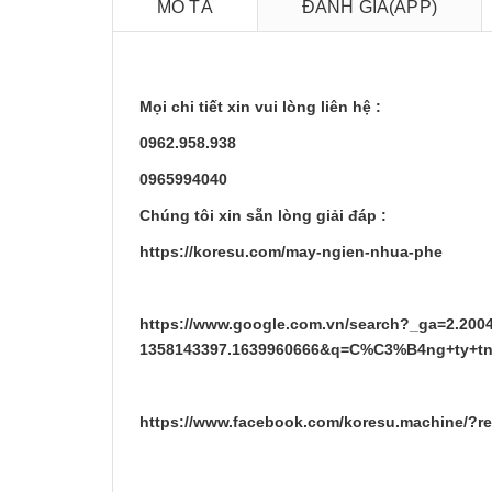
MÔ TẢ
ĐÁNH GIÁ(APP)
Mọi chi tiết xin vui lòng liên hệ :
0962.958.938
0965994040
Chúng tôi xin sẵn lòng giải đáp :
https://koresu.com/may-ngien-nhua-phe
https://www.google.com.vn/search?_ga=2.200
1358143397.1639960666&q=C%C3%B4ng+ty+t
https://www.facebook.com/koresu.machine/?