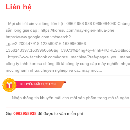
Liên hệ
Mọi chi tiết xin vui lòng liên hệ : 0962.958.938 0965994040 Chúng 
sẵn lòng giải đáp : https://koresu.com/may-ngien-nhua-phe
https://www.google.com.vn/search?
_ga=2.200447918.123560316.1639960666-
1358143397.1639960666&q=C%C3%B4ng+ty+tnhh+KORESU&ludoc
https://www.facebook.com/koresu.machine/?ref=pages_you_ma
công ty tnhh koresu chúng tôi là công ty cung cấp máy nghiền nhự
móc nghành nhựa chuyên nghiệp và các máy móc...
KHUYẾN MÃI CỰC LỚN
Nhập thông tin khuyến mãi cho mỗi sản phẩm trong mô tả ngắn
Gọi
0962958938
để được tư vấn miễn phí