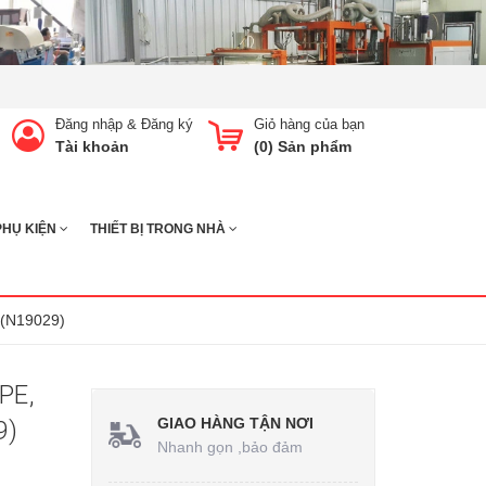
Đăng nhập
&
Đăng ký
Giỏ hàng của bạn
Tài khoản
(
0
) Sản phẩm
PHỤ KIỆN
THIẾT BỊ TRONG NHÀ
 (N19029)
PE,
GIAO HÀNG TẬN NƠI
9)
Nhanh gọn ,bảo đảm