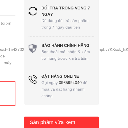
ĐỔI TRẢ TRONG VÒNG 7
NGÀY
Dễ dàng đổi trả sản phẩm
tôi xin
trong 7 ngày đầu tiên
BẢO HÀNH CHÍNH HÃNG
id=15427321681005570623&lsig=AB86z5UPBiIxovmnpLv7KXsck_E
Bạn thoải mái nhận & kiểm
nage
tra hàng trước khi trả tiền.
a , máy
ĐẶT HÀNG ONLINE
Gọi ngay
0965994040
để
mua và đặt hàng nhanh
chóng
Sản phẩm vừa xem