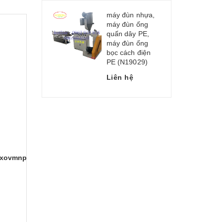
máy đùn nhựa,
máy đùn ống
quấn dây PE,
máy đùn ống
bọc cách điện
PE (N19029)
Liên hệ
iIxovmnpLv7KXsck_EK