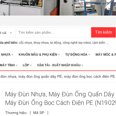
Tìm kiếm
t cả
óa phổ biến:
cốc nhựa
,
khay nhựa
,
tự động
,
công nghệ tay robot
,
cảm biến ....
M NHỰA
KHUÔN MẪU & PHỤ KIỆN
TỰ ĐỘNG HÓA
MÁY MÓC & 
 MÁY TÍNH
LỐP
VẬN TẢI - XUẤT NHẬP KHẨU
đùn nhựa, máy đùn ống quấn dây PE, máy đùn ống bọc cách điện PE
Máy Đùn Nhựa, Máy Đùn Ống Quấn Dây 
Máy Đùn Ống Bọc Cách Điện PE (N1902
|
|
Thương hiệu:
Mã SP: