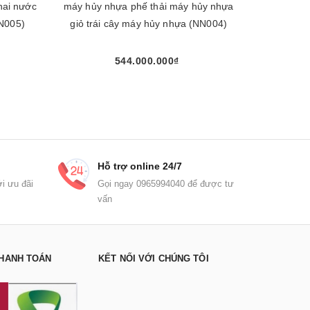
hai nước
máy hủy nhựa phế thải máy hủy nhựa
bộ lọc nh
N005)
giỏ trái cây máy hủy nhựa (NN004)
544.000.000₫
Mua ngay
Hỗ trợ online 24/7
i ưu đãi
Gọi ngay 0965994040 để được tư
vấn
HANH TOÁN
KẾT NỐI VỚI CHÚNG TÔI