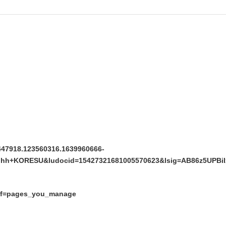
447918.123560316.1639960666-
nhh+KORESU&ludocid=15427321681005570623&lsig=AB86z5UPB
ref=pages_you_manage