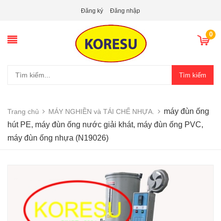
Đăng ký
Đăng nhập
0
Tìm kiếm
máy đùn ống
Trang chủ
MÁY NGHIỀN và TÁI CHẾ NHỰA.
hút PE, máy đùn ống nước giải khát, máy đùn ống PVC,
máy đùn ống nhựa (N19026)