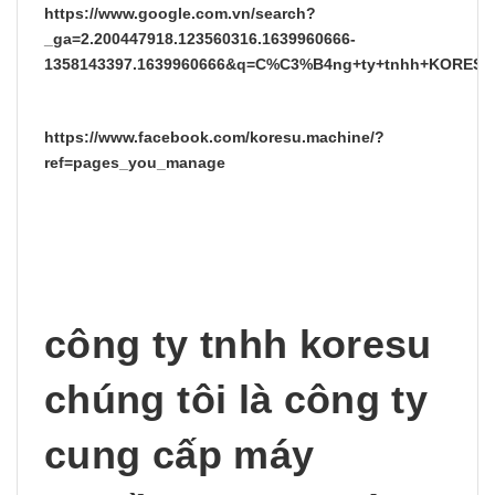
https://www.google.com.vn/search?
_ga=2.200447918.123560316.1639960666-
1358143397.1639960666&q=C%C3%B4ng+ty+tnhh+KORESU&
https://www.facebook.com/koresu.machine/?
ref=pages_you_manage
công ty tnhh koresu
chúng tôi là công ty
cung cấp máy