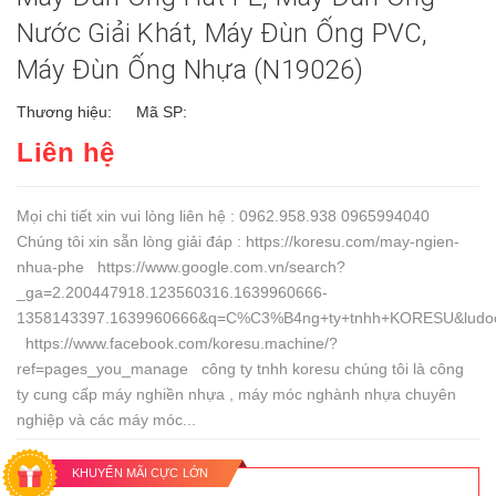
Nước Giải Khát, Máy Đùn Ống PVC,
Máy Đùn Ống Nhựa (N19026)
Thương hiệu:
Mã SP:
Liên hệ
Mọi chi tiết xin vui lòng liên hệ : 0962.958.938 0965994040
Chúng tôi xin sẵn lòng giải đáp : https://koresu.com/may-ngien-
nhua-phe https://www.google.com.vn/search?
_ga=2.200447918.123560316.1639960666-
1358143397.1639960666&q=C%C3%B4ng+ty+tnhh+KORESU&ludoc
https://www.facebook.com/koresu.machine/?
ref=pages_you_manage công ty tnhh koresu chúng tôi là công
ty cung cấp máy nghiền nhựa , máy móc nghành nhựa chuyên
nghiệp và các máy móc...
KHUYẾN MÃI CỰC LỚN