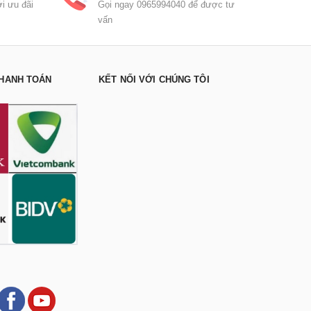
i ưu đãi
Gọi ngay 0965994040 để được tư
vấn
HANH TOÁN
KẾT NỐI VỚI CHÚNG TÔI