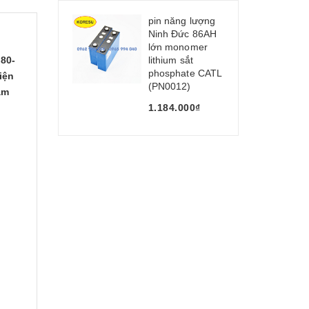
pin năng lượng
Ninh Đức 86AH
lớn monomer
 80-
lithium sắt
phosphate CATL
iện
(PN0012)
àm
1.184.000₫