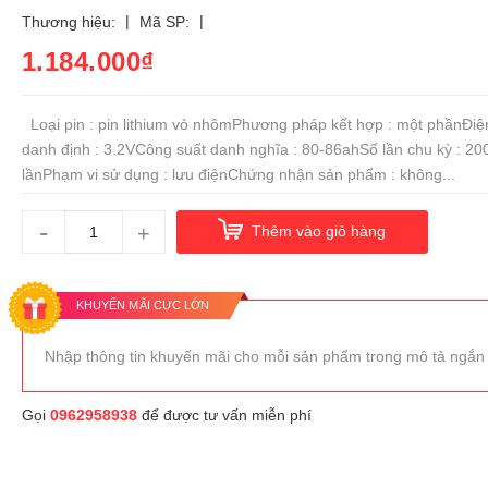
|
|
Thương hiệu:
Mã SP:
1.184.000₫
Loại pin : pin lithium vỏ nhômPhương pháp kết hợp : một phầnĐiệ
danh định : 3.2VCông suất danh nghĩa : 80-86ahSố lần chu kỳ : 20
lầnPhạm vi sử dụng : lưu điệnChứng nhận sản phẩm : không...
-
+
Thêm vào giỏ hàng
KHUYẾN MÃI CỰC LỚN
Nhập thông tin khuyến mãi cho mỗi sản phẩm trong mô tả ngắn
Gọi
0962958938
để được tư vấn miễn phí