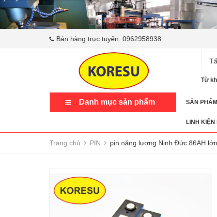
Bán hàng trực tuyến:
0962958938
Tấ
Từ kh
Danh mục sản phẩm
SẢN PHẨ
LINH KIỆN
Trang chủ
PIN
pin năng lượng Ninh Đức 86AH lớ