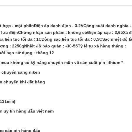
t hợp : một phầnĐiện áp danh định : 3.2VCông suất danh nghĩa :
: lưu điệnChứng nhận sản phẩm : không cóĐiện áp sạc : 3,65Xả đ
xả liên tục tối đa : 1CDòng sạc liên tục tối đa : 0.5CSạc nhiệt độ l
lượng : 2250gNhiệt độ bảo quản : -30-55Tỷ lệ tự xả hàng tháng :
hời hạn sử dụng : tháng 12
ua không có kỹ năng chuyên môn về sản xuất pin lithium *
, chuyển sang niken
ận chuyển khi đặt hàng
8-131mm)
m uy tín hàng đầu việt nam
ung cấp pin hàng đầu