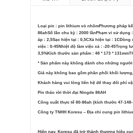
Loại pin : pin lithium vỏ nhômPhương pháp kế
86ahSố lần chu kỳ : 2000 lầnPhạm vi sử dụng 
áp : 2,5Sạc hiện tại : 0,5CXả hiện tại : 1CDòng 
việc : 0-45Nhiệt độ làm việc xả : -20-45Trọng 
3,5%Kích thước sản phẩm : 48 * 173 * 131mmT
* Sản phẩm này không dành cho những người m
Giá này không bao gồm phân phối khối lượng
Khách hàng vui lòng liên hệ để thay đổi phí v
Pin tháo rời thời đại Ningde 86AH
Công suất thực tế 80-86ah (kích thước 47-14
Công ty TNHH Koresu – Địa chỉ cung pin lithiu
Hiện nay, Koresu đã trở thành thương hiệu c