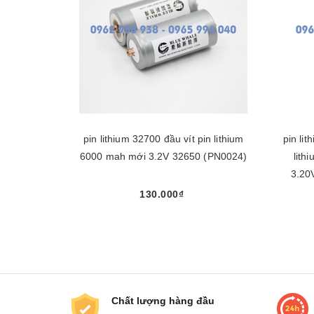
pin lithium 32700 đầu vít pin lithium
pin li
6000 mah mới 3.2V 32650 (PN0024)
lith
3.20
130.000₫
Mua ngay
Chất lượng hàng đầu