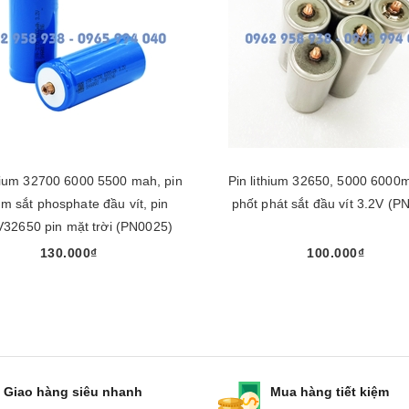
thium 32700 6000 5500 mah, pin
Pin lithium 32650, 5000 6000
ium sắt phosphate đầu vít, pin
phốt phát sắt đầu vít 3.2V (P
V32650 pin mặt trời (PN0025)
130.000₫
100.000₫
Mua ngay
Mua ngay
Giao hàng siêu nhanh
Mua hàng tiết kiệm