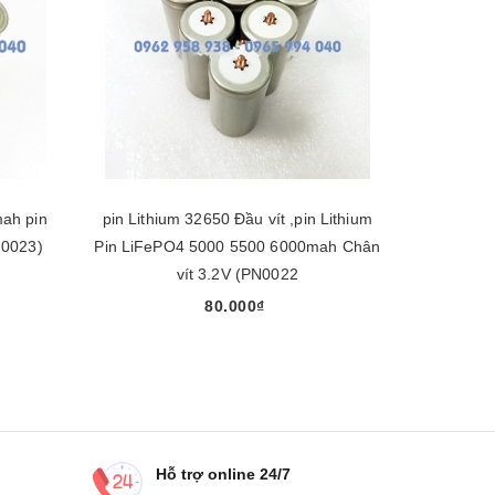
mah pin
pin Lithium 32650 Đầu vít ,pin Lithium
pin lithiu
N0023)
Pin LiFePO4 5000 5500 6000mah Chân
, Một s
vít 3.2V (PN0022
80.000₫
Mua ngay
Hỗ trợ online 24/7