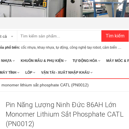
Tìm kiếm
t cả
óa phổ biến:
cốc nhựa
,
khay nhựa
,
tự động
,
công nghệ tay robot
,
cảm biến ....
M NHỰA
KHUÔN MẪU & PHỤ KIỆN
TỰ ĐỘNG HÓA
MÁY MÓC & 
 MÁY TÍNH
LỐP
VẬN TẢI - XUẤT NHẬP KHẨU
n monomer lithium sắt phosphate CATL (PN0012)
Pin Năng Lượng Ninh Đức 86AH Lớn
Monomer Lithium Sắt Phosphate CATL
(PN0012)