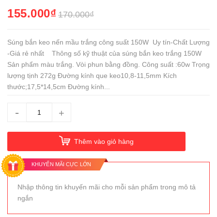
155.000₫
170.000₫
Súng bắn keo nến mầu trắng công suất 150W Uy tín-Chất Lượng
-Giá rẻ nhất Thông số kỹ thuật của súng bắn keo trắng 150W
Sản phẩm màu trắng. Vòi phun bằng đồng. Công suất :60w Trọng
lượng tịnh 272g Đường kính que keo10,8-11,5mm Kích
thước;17,5*14,5cm Đường kính...
-
+
Thêm vào giỏ hàng
KHUYẾN MÃI CỰC LỚN
Nhập thông tin khuyến mãi cho mỗi sản phẩm trong mô tả
ngắn