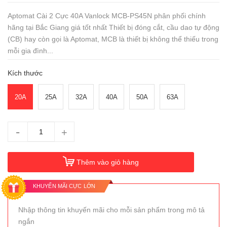
Aptomat Cài 2 Cực 40A Vanlock MCB-PS45N phân phối chính
hãng tại Bắc Giang giá tốt nhất Thiết bị đóng cắt, cầu dao tự động
(CB) hay còn gọi là Aptomat, MCB là thiết bị không thể thiếu trong
mỗi gia đình...
Kích thước
20A
25A
32A
40A
50A
63A
-
+
Thêm vào giỏ hàng
KHUYẾN MÃI CỰC LỚN
Nhập thông tin khuyến mãi cho mỗi sản phẩm trong mô tả
ngắn