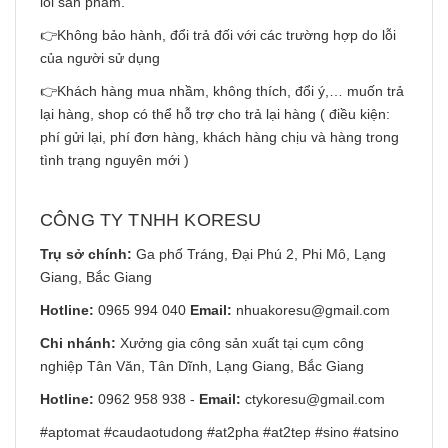
lỗi sản phẩm.
👉Không bảo hành, đổi trả đối với các trường hợp do lỗi
của người sử dụng
👉Khách hàng mua nhầm, không thích, đổi ý,… muốn trả
lại hàng, shop có thể hỗ trợ cho trả lại hàng ( điều kiện:
phí gửi lại, phí đơn hàng, khách hàng chịu và hàng trong
tình trạng nguyên mới )
CÔNG TY TNHH KORESU
Trụ sở chính:
Ga phố Tráng, Đại Phú 2, Phi Mô, Lạng
Giang, Bắc Giang
Hotline:
0965 994 040
Email:
nhuakoresu@gmail.com
Chi nhánh:
Xưởng gia công sản xuất tại cụm công
nghiệp Tân Văn, Tân Dĩnh, Lạng Giang, Bắc Giang
Hotline:
0962 958 938
-
Email:
ctykoresu@gmail.com
#aptomat #caudaotudong #at2pha #at2tep #sino #atsino