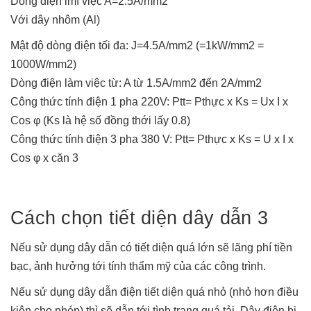
Dòng điện lmf việc A=2.5A/mm2
Với dây nhôm (Al)
Mật độ dòng điện tối đa: J=4.5A/mm2 (=1kW/mm2 =
1000W/mm2)
Dòng điện làm việc từ: A từ 1.5A/mm2 đến 2A/mm2
Công thức tính điện 1 pha 220V: Ptt= Pthực x Ks = Ux I x
Cos φ (Ks là hệ số đồng thới lấy 0.8)
Công thức tính điện 3 pha 380 V: Ptt= Pthực x Ks = U x I x
Cos φ x căn 3
Cách chọn tiết diện dây dẫn 3
Nếu sử dụng dây dẫn có tiết diện quá lớn sẽ lãng phí tiền
bạc, ảnh hưởng tới tính thẩm mỹ của các công trình.
Nếu sử dụng dây dẫn điện tiết diện quá nhỏ (nhỏ hơn điều
kiện cho phép) thì sẽ dẫn tới tình trạng quá tải. Dây điện bị