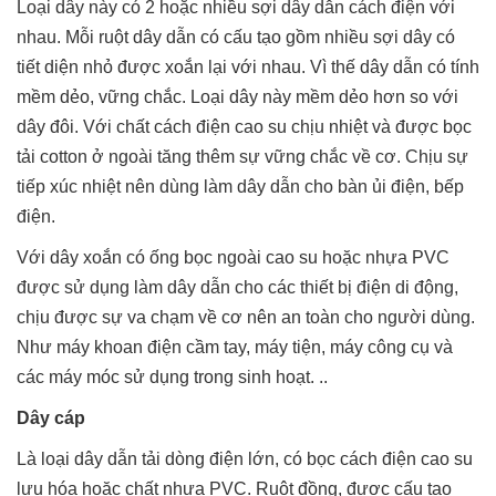
Loại dây này có 2 hoặc nhiều sợi dây dẫn cách điện với
nhau. Mỗi ruột dây dẫn có cấu tạo gồm nhiều sợi dây có
tiết diện nhỏ được xoắn lại với nhau. Vì thế dây dẫn có tính
mềm dẻo, vững chắc. Loại dây này mềm dẻo hơn so với
dây đôi. Với chất cách điện cao su chịu nhiệt và được bọc
tải cotton ở ngoài tăng thêm sự vững chắc về cơ. Chịu sự
tiếp xúc nhiệt nên dùng làm dây dẫn cho bàn ủi điện, bếp
điện.
Với dây xoắn có ống bọc ngoài cao su hoặc nhựa PVC
được sử dụng làm dây dẫn cho các thiết bị điện di động,
chịu được sự va chạm về cơ nên an toàn cho người dùng.
Như máy khoan điện cầm tay, máy tiện, máy công cụ và
các máy móc sử dụng trong sinh hoạt. ..
Dây cáp
Là loại dây dẫn tải dòng điện lớn, có bọc cách điện cao su
lưu hóa hoặc chất nhựa PVC. Ruột đồng, được cấu tạo