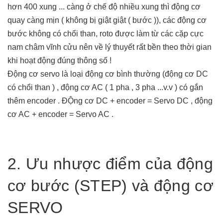
hơn 400 xung ... càng ở chế độ nhiều xung thì động cơ
quay càng mịn ( không bị giật giật ( bước )), các động cơ
bước không có chổi than, roto được làm từ các cặp cực
nam châm vĩnh cửu nên về lý thuyết rất bền theo thời gian
khi hoạt động đúng thông số !
Động cơ servo là loại động cơ bình thường (động cơ DC
có chổi than ) , động cơ AC ( 1 pha , 3 pha ...v.v ) có gắn
thêm encoder . ĐỘng cơ DC + encoder = Servo DC , động
cơ AC + encoder = Servo AC .
2. Ưu nhược điểm của động
cơ bước (STEP) và động cơ
SERVO