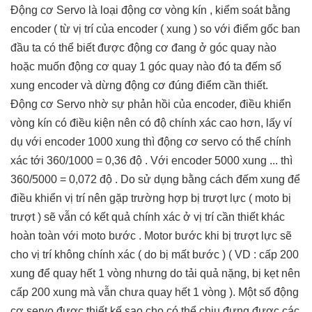
Động cơ Servo là loại động cơ vòng kín , kiểm soát bằng
encoder ( từ vị trí của encoder ( xung ) so với điểm gốc ban
đầu ta có thể biết được động cơ đang ở góc quay nào
hoặc muốn động cơ quay 1 góc quay nào đó ta đếm số
xung encoder và dừng động cơ đúng điểm cần thiết.
Động cơ Servo nhờ sự phản hồi của encoder, điều khiển
vòng kín có điều kiện nên có độ chính xác cao hơn, lấy ví
dụ với encoder 1000 xung thì động cơ servo có thể chính
xác tới 360/1000 = 0,36 độ . Với encoder 5000 xung ... thì
360/5000 = 0,072 độ . Do sử dụng bằng cách đếm xung để
điều khiển vị trí nên gặp trường hợp bị trượt lực ( moto bị
trượt ) sẽ vẫn có kết quả chính xác ở vị trí cần thiết khác
hoàn toàn với moto bước . Motor bước khi bị trượt lực sẽ
cho vị trí không chính xác ( do bị mất bước ) ( VD : cấp 200
xung để quay hết 1 vòng nhưng do tải quả nặng, bị kẹt nên
cấp 200 xung mà vẫn chưa quay hết 1 vòng ). Một số động
cơ servo được thiết kế sao cho có thể chịu đựng được các