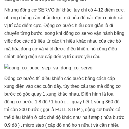
Nhưng động cơ SERVO thì khác, tuy chỉ có 4-12 điểm cực,
nhưng chúng cần phải được mã hóa để xác định chính xác
vị trí các điểm cực. Động cơ bước hiểu đơn giản là di
chuyển từng bước, trong khi động cơ servo vận hành bằng
việc đọc các dữ liệu từ các tín hiệu khác nhau của các bộ
mã hóa động cơ và vị trí được điều khiển, nó cũng điều
chỉnh dòng điện sơ cấp đến vị trí được yêu cầu.
Động cơ bước thì điều khiển các bước bằng cách cấp
xung điện vào các cuộn dây, tùy theo cấu tạo mà động cơ
bước có góc quay 1 xung khác nhau. Điển hình là loại
động cơ bước 1,8 độ / 1 bước ... quay hết 1 vòng 360 độ
thì cần 200 bước ( gọi là FULL STEP ), động cơ bước có
thể điều khiển ở các chế độ khác như half step ( nửa bước
0,9 độ ) , micro step ( cấp độ nhỏ hơn nữa ) và cần nhiều