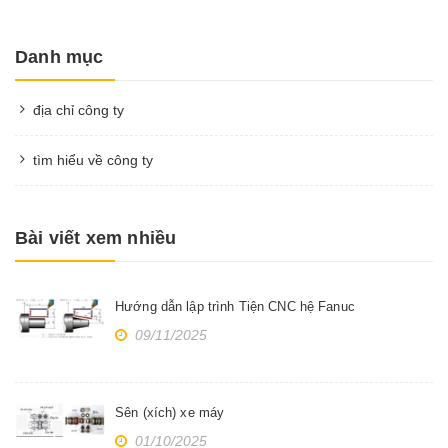
Danh mục
địa chỉ công ty
tìm hiểu về công ty
Bài viết xem nhiều
Hướng dẫn lập trình Tiện CNC hệ Fanuc
09/11/2025
Sên (xích) xe máy
01/10/2025