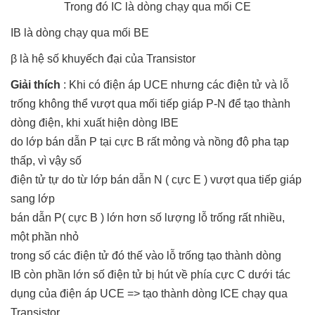
Trong đó IC là dòng chạy qua mối CE
IB là dòng chạy qua mối BE
β là hệ số khuyếch đại của Transistor
Giải thích
: Khi có điện áp UCE nhưng các điện tử và lỗ
trống không thể vượt qua mối tiếp giáp P-N để tạo thành
dòng điện, khi xuất hiện dòng IBE
do lớp bán dẫn P tại cực B rất mỏng và nồng độ pha tạp
thấp, vì vậy số
điện tử tự do từ lớp bán dẫn N ( cực E ) vượt qua tiếp giáp
sang lớp
bán dẫn P( cực B ) lớn hơn số lượng lỗ trống rất nhiều,
một phần nhỏ
trong số các điện tử đó thế vào lỗ trống tạo thành dòng
IB còn phần lớn số điện tử bị hút về phía cực C dưới tác
dụng của điện áp UCE => tạo thành dòng ICE chạy qua
Transistor.