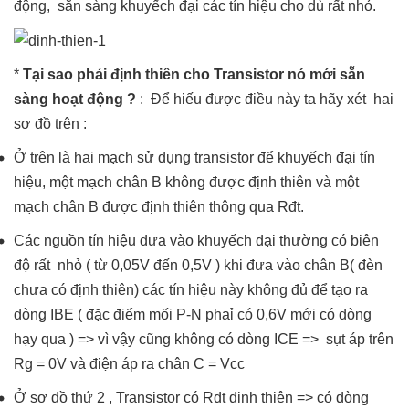
động, sẵn sàng khuyếch đại các tín hiệu cho dù rất nhỏ.
*
Tại sao phải định thiên cho Transistor nó mới sẵn
sàng hoạt động ?
: Để hiếu được điều này ta hãy xét hai
sơ đồ trên :
Ở trên là hai mạch sử dụng transistor để khuyếch đại tín
hiệu, một mạch chân B không được định thiên và một
mạch chân B được định thiên thông qua Rđt.
Các nguồn tín hiệu đưa vào khuyếch đại thường có biên
độ rất nhỏ ( từ 0,05V đến 0,5V ) khi đưa vào chân B( đèn
chưa có định thiên) các tín hiệu này không đủ để tạo ra
dòng IBE ( đặc điểm mối P-N phaỉ có 0,6V mới có dòng
hạy qua ) => vì vậy cũng không có dòng ICE => sụt áp trên
Rg = 0V và điện áp ra chân C = Vcc
Ở sơ đồ thứ 2 , Transistor có Rđt định thiên => có dòng