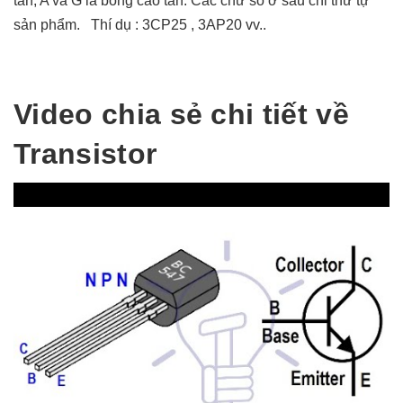
tần, A và G là bóng cao tần. Các chữ số ở sau chỉ thứ tự
sản phẩm. Thí dụ : 3CP25 , 3AP20 vv..
Video chia sẻ chi tiết về
Transistor