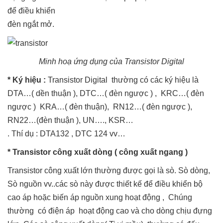
để điều khiển
đèn ngắt mở.
Minh hoạ ứng dụng của Transistor Digital
* Ký hiệu :
Transistor Digital thường có các ký hiệu là
DTA…( dền thuận ), DTC…( đèn ngược ) , KRC…( đèn
ngược ) KRA…( đèn thuận), RN12…( đèn ngược ),
RN22…(đèn thuận ), UN…., KSR…
. Thí dụ : DTA132 , DTC 124 vv…
* Transistor công xuất dòng ( công xuất ngang )
Transistor công xuất lớn thường được gọi là sò. Sò dòng,
Sò nguồn vv..các sò này được thiết kế để điều khiển bộ
cao áp hoặc biến áp nguồn xung hoạt động , Chúng
thường có điện áp hoạt động cao và cho dòng chịu đựng