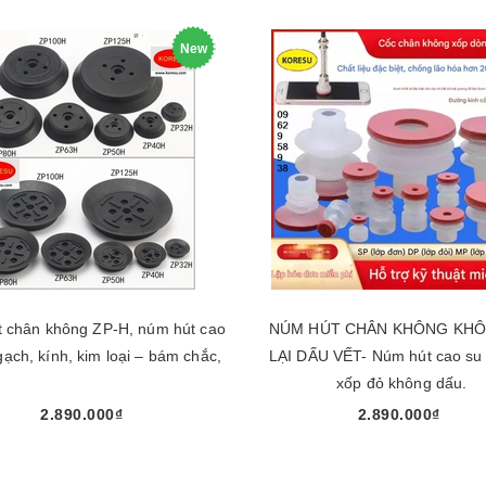
New
t chân không ZP-H, núm hút cao
NÚM HÚT CHÂN KHÔNG KHÔ
gạch, kính, kim loại – bám chắc,
LẠI DẤU VẾT- Núm hút cao su
xốp đỏ không dấu.
2.890.000₫
2.890.000₫
Chọn sản phẩm
Chọn sản phẩm