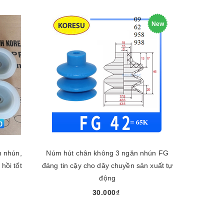
New
n nhún,
Núm hút chân không 3 ngăn nhún FG
hồi tốt
đáng tin cậy cho dây chuyền sản xuất tự
động
30.000₫
Chọn sản phẩm