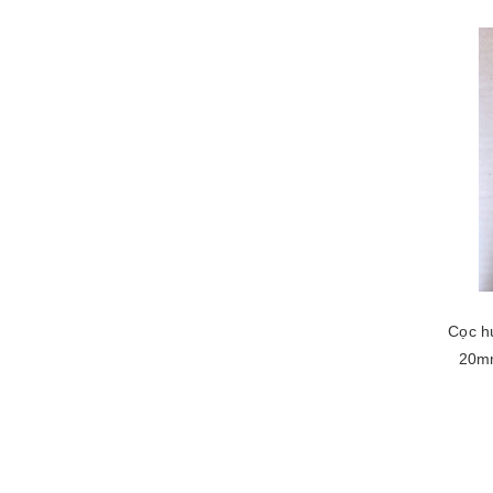
Cọc h
20mm