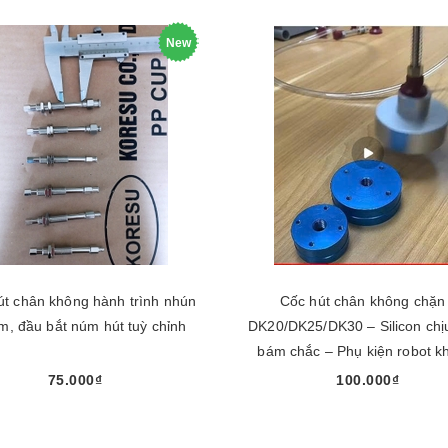
New
út chân không hành trình nhún
Cốc hút chân không chặn 
, đầu bắt núm hút tuỳ chỉnh
DK20/DK25/DK30 – Silicon chịu
bám chắc – Phụ kiện robot k
75.000₫
100.000₫
Mua ngay
Mua ngay