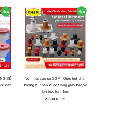
New
New
NG ĐỂ
Núm hút cao su SGP - Giác hút chân
 có dán
không hút bao bì có tráng giấy bạc,vỏ
lon bia, túi nilon.
2.890.000₫
Chọn sản phẩm