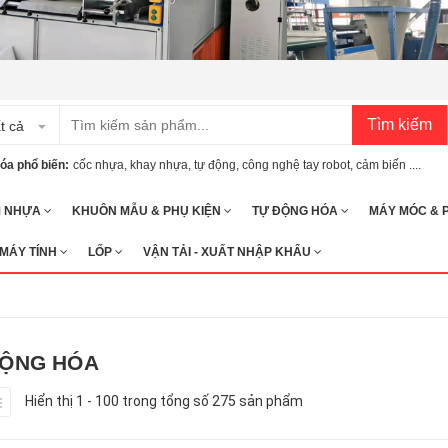
Tìm kiếm
t cả
óa phổ biến:
cốc nhựa
,
khay nhựa
,
tự động
,
công nghệ tay robot
,
cảm biến ....
M NHỰA
KHUÔN MẪU & PHỤ KIỆN
TỰ ĐỘNG HÓA
MÁY MÓC & 
 MÁY TÍNH
LỐP
VẬN TẢI - XUẤT NHẬP KHẨU
ĐỘNG HÓA
Hiển thị 1 - 100 trong tổng số 275 sản phẩm