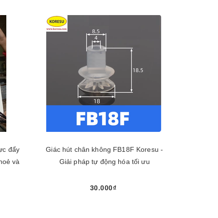
ực đẩy
Giác hút chân không FB18F Koresu -
hoẻ và
Giải pháp tự động hóa tối ưu
30.000₫
Mua ngay