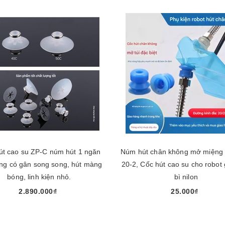
t cao su ZP-C núm hút 1 ngăn
Núm hút chân không mở miệng 
ong có gân song song, hút màng
20-2, Cốc hút cao su cho robot
bóng, linh kiện nhỏ.
bì nilon
2.890.000₫
25.000₫
Chọn sản phẩm
Mua ngay