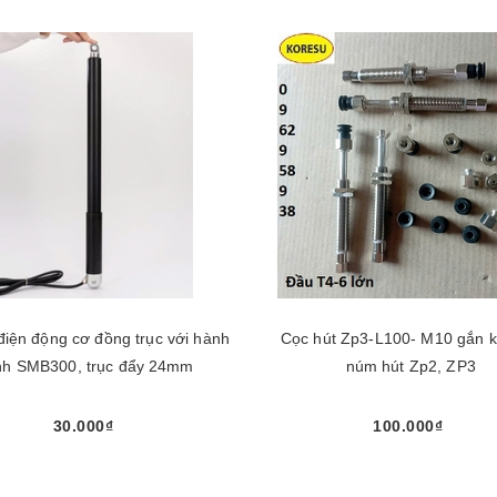
 điện động cơ đồng trục với hành
Cọc hút Zp3-L100- M10 gắn kết vào
ình SMB300, trục đẩy 24mm
núm hút Zp2, ZP3
30.000₫
100.000₫
Chọn sản phẩm
Mua ngay