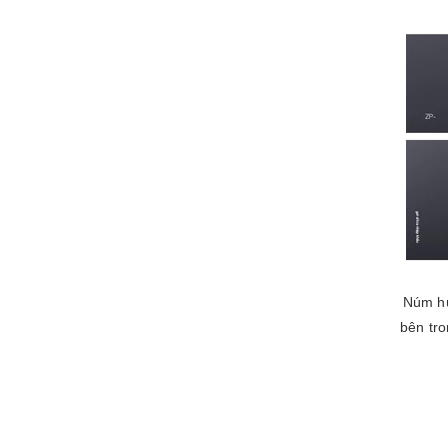
Núm hú
bên tr