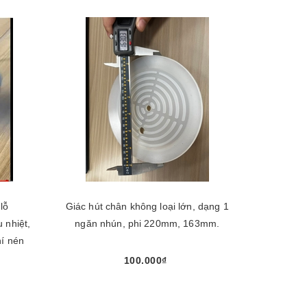
lỗ
Giác hút chân không loại lớn, dạng 1
 nhiệt,
ngăn nhún, phi 220mm, 163mm.
hí nén
100.000₫
Chọn sản phẩm